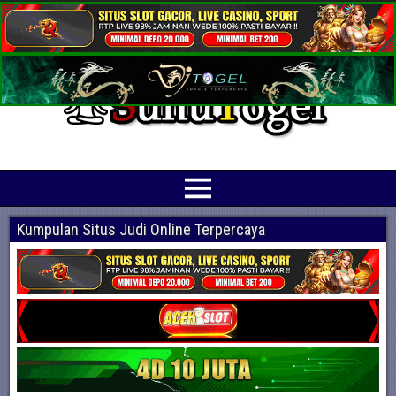
Prediksi Angka Jitu Togel Online Terbaik
Suhutogel adalah situs yang menyediakan beragam prediksi togel online
terjitu mulai dari togel hongkong, sidney, cambodia hingga singapore hari ini
Kumpulan Situs Judi Online Terpercaya