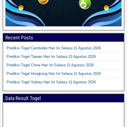
Recent Posts
Prediksi Togel Cambodia Hari Ini Selasa 11 Agustus 2026
Prediksi Togel Taiwan Hari Ini Selasa 11 Agustus 2026
Prediksi Togel China Hari Ini Selasa 11 Agustus 2026
Prediksi Togel Hongkong Hari Ini Selasa 11 Agustus 2026
Prediksi Togel Sidney Hari Ini Selasa 11 Agustus 2026
Data Result Togel