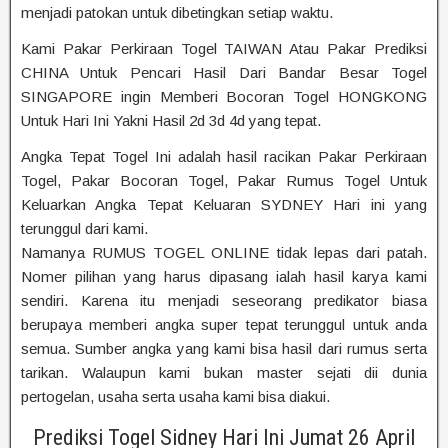
menjadi patokan untuk dibetingkan setiap waktu.
Kami Pakar Perkiraan Togel TAIWAN Atau Pakar Prediksi
CHINA Untuk Pencari Hasil Dari Bandar Besar Togel
SINGAPORE ingin Memberi Bocoran Togel HONGKONG
Untuk Hari Ini Yakni Hasil 2d 3d 4d yang tepat.
Angka Tepat Togel Ini adalah hasil racikan Pakar Perkiraan
Togel, Pakar Bocoran Togel, Pakar Rumus Togel Untuk
Keluarkan Angka Tepat Keluaran SYDNEY Hari ini yang
terunggul dari kami.
Namanya RUMUS TOGEL ONLINE tidak lepas dari patah.
Nomer pilihan yang harus dipasang ialah hasil karya kami
sendiri. Karena itu menjadi seseorang predikator biasa
berupaya memberi angka super tepat terunggul untuk anda
semua. Sumber angka yang kami bisa hasil dari rumus serta
tarikan. Walaupun kami bukan master sejati dii dunia
pertogelan, usaha serta usaha kami bisa diakui.
Prediksi Togel Sidney Hari Ini Jumat 26 April