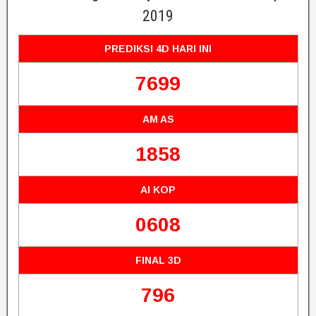
2019
PREDIKSI 4D HARI INI
7699
AM AS
1858
AI KOP
0608
FINAL 3D
796