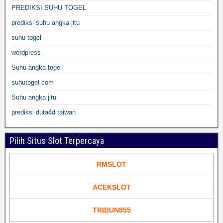
PREDIKSI SUHU TOGEL
prediksi suhu angka jitu
suhu togel
wordpress
Suhu angka togel
suhutogel com
Suhu angka jitu
prediksi duta4d taiwan
Pilih Situs Slot Terpercaya
RMSLOT
ACEKSLOT
TRIBUN855