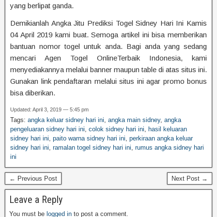
yang berlipat ganda.
Demikianlah Angka Jitu Prediksi Togel Sidney Hari Ini Kamis
04 April 2019 kami buat. Semoga artikel ini bisa memberikan
bantuan nomor togel untuk anda. Bagi anda yang sedang
mencari Agen Togel OnlineTerbaik Indonesia, kami
menyediakannya melalui banner maupun table di atas situs ini.
Gunakan link pendaftaran melalui situs ini agar promo bonus
bisa diberikan.
Updated: April 3, 2019 — 5:45 pm
Tags:
angka keluar sidney hari ini
,
angka main sidney
,
angka
pengeluaran sidney hari ini
,
colok sidney hari ini
,
hasil keluaran
sidney hari ini
,
paito warna sidney hari ini
,
perkiraan angka keluar
sidney hari ini
,
ramalan togel sidney hari ini
,
rumus angka sidney hari
ini
← Previous Post
Next Post →
Leave a Reply
You must be
logged in
to post a comment.