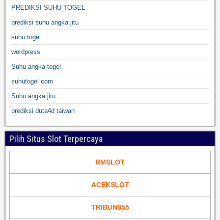
PREDIKSI SUHU TOGEL
prediksi suhu angka jitu
suhu togel
wordpress
Suhu angka togel
suhutogel com
Suhu angka jitu
prediksi duta4d taiwan
Pilih Situs Slot Terpercaya
RMSLOT
ACEKSLOT
TRIBUN855