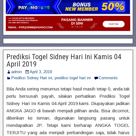
Prediksi Togel Sidney Hari Ini Kamis 04
April 2019
admin
April 3, 2019
Prediksi Sidney Hari ini
,
prediksi togel hari ini
Comments
Bila Anda sering merumus tetapi hasil masih tetap 0, anda tak
perlu bersusah payah, silakan perhatikan Prediksi Togel
Sidney Hari Ini Kamis 04 April 2019 kami. Diupayakan jadikan
ANGKA JAGO di bawah menjadi pilihan anda. Bisa dicomot,
diberikan ke teman, digunakan langsung pasang untuk
mendapatkan JP. Tetapi kami berharap ANGKA TOGEL
TERJITU yang ada menjadi perbandingan saja, tidak harus