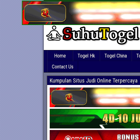
Prediksi Angka Jitu Togel Online Terba
Suhutogel adalah situs yang menyediakan beragam pred
Home
Togel Hk
Togel China
T
Contact Us
Kumpulan Situs Judi Online Terpercaya