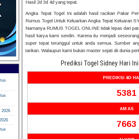
Hasil 2d 3d 4d yang tepat.
Angka Tepat Togel Ini adalah hasil racikan Pakar Pe
Rumus Togel Untuk Keluarkan Angka Tepat Keluaran SYD
Namanya RUMUS TOGEL ONLINE tidak lepas dari patah.
hasil karya kami sendiri. Karena itu menjadi seseora
super tepat terunggul untuk anda semua. Sumber ang
tarikan. Walaupun kami bukan master sejati dii dunia per
Prediksi Togel Sidney Hari In
PREDIKSI 4D HAR
stus
5381
stus
AM AS
s 2026
 2026
7663
stus