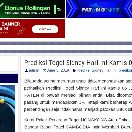
Prediksi Togel Sidney Hari Ini Kamis 
admin
June 5, 2019
Prediksi Sidney Hari ini
,
prediksi
Bila Anda sering merumus tetapi tidak menghasilkan apa
perhatikan Prediksi Togel Sidney Hari Ini Kamis 06 
PATEN di bawah menjadi pilihan anda. Bisa dicomot
pasang untuk mendapatkan JP. Tetapi kami berhara
perbandingan saja, tidak harus menjadi patokan untuk di
Kami Pakar Perkiraan Togel HONGKONG Atau Pakar P
Bandar Besar Togel CAMBODIA ingin Memberi Bocor