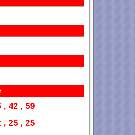
B
5 , 42 , 59
2 , 25 , 25