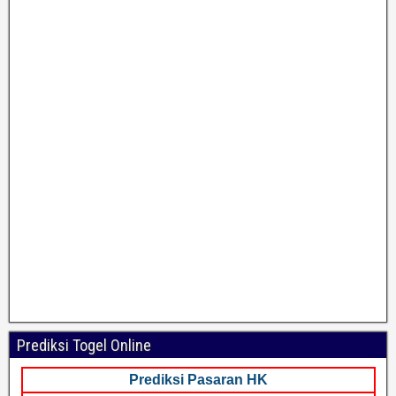
Prediksi Togel Online
Prediksi Pasaran HK