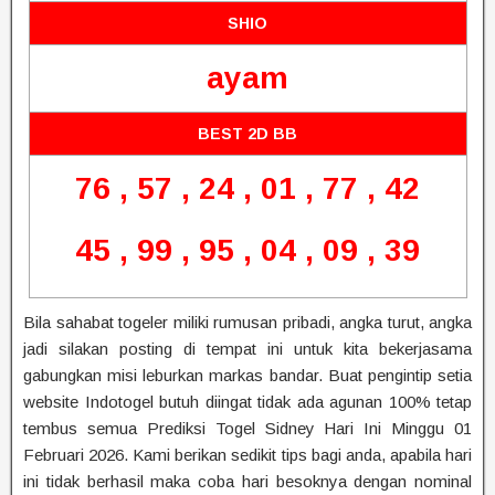
SHIO
ayam
BEST 2D BB
76 , 57 , 24 , 01 , 77 , 42
45 , 99 , 95 , 04 , 09 , 39
Bila sahabat togeler miliki rumusan pribadi, angka turut, angka
jadi silakan posting di tempat ini untuk kita bekerjasama
gabungkan misi leburkan markas bandar. Buat pengintip setia
website Indotogel butuh diingat tidak ada agunan 100% tetap
tembus semua Prediksi Togel Sidney Hari Ini Minggu 01
Februari 2026. Kami berikan sedikit tips bagi anda, apabila hari
ini tidak berhasil maka coba hari besoknya dengan nominal