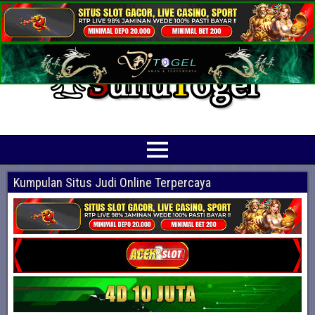
Prediksi Angka Jitu Togel Online Terbaik
Suhutogel adalah situs yang menyediakan beragam prediksi togel online
terjitu mulai dari togel hongkong, sidney, cambodia hingga singapore hari ini
Kumpulan Situs Judi Online Terpercaya