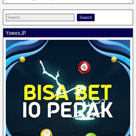
YowesJP