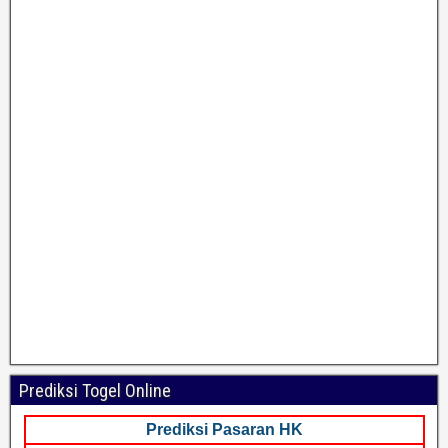
Prediksi Togel Online
Prediksi Pasaran HK