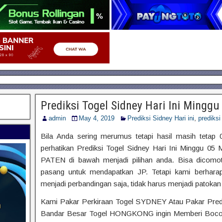
Prediksi Togel Sidney Hari Ini Mingg
admin
May 4, 2019
Prediksi Sidney Hari ini
,
prediksi 
Bila Anda sering merumus tetapi hasil masih tetap 0
perhatikan Prediksi Togel Sidney Hari Ini Minggu 05
PATEN di bawah menjadi pilihan anda. Bisa dicomot
pasang untuk mendapatkan JP. Tetapi kami berh
menjadi perbandingan saja, tidak harus menjadi patokan 
Kami Pakar Perkiraan Togel SYDNEY Atau Pakar Pred
Bandar Besar Togel HONGKONG ingin Memberi Bocor