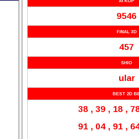
AI KOP
9546
FINAL 3D
457
SHIO
ular
BEST 2D B
38 , 39 , 18 , 7
91 , 04 , 91 , 6