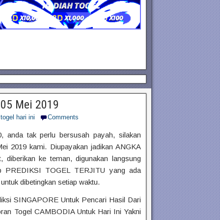
u 05 Mei 2019
togel hari ini
Comments
, anda tak perlu bersusah payah, silakan
 Mei 2019 kami. Diupayakan jadikan ANGKA
, diberikan ke teman, digunakan langsung
arap PREDIKSI TOGEL TERJITU yang ada
untuk dibetingkan setiap waktu.
iksi SINGAPORE Untuk Pencari Hasil Dari
an Togel CAMBODIA Untuk Hari Ini Yakni