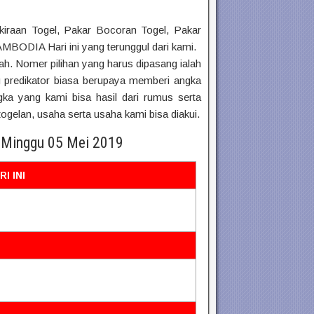
rkiraan Togel, Pakar Bocoran Togel, Pakar
BODIA Hari ini yang terunggul dari kami.
 Nomer pilihan yang harus dipasang ialah
ng predikator biasa berupaya memberi angka
ka yang kami bisa hasil dari rumus serta
togelan, usaha serta usaha kami bisa diakui.
ni Minggu 05 Mei 2019
I INI