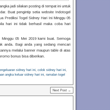
angka jadi silakan posting di tempat ini untuk
ar. Buat pengintip setia website Indotogel
a Prediksi Togel Sidney Hari Ini Minggu 05
la hari ini tidak berhasil maka coba hari
Ini Minggu 05 Mei 2019 kami buat. Semoga
ntuk anda. Bagi anda yang sedang mencari
annya melalui banner maupun table di atas
r promo bonus bisa diberikan.
ngeluaran sidney hari ini
,
colok sidney hari ini
,
aan angka keluar sidney hari ini
,
ramalan togel
Next Post →