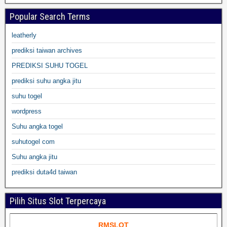
Popular Search Terms
leatherly
prediksi taiwan archives
PREDIKSI SUHU TOGEL
prediksi suhu angka jitu
suhu togel
wordpress
Suhu angka togel
suhutogel com
Suhu angka jitu
prediksi duta4d taiwan
Pilih Situs Slot Terpercaya
RMSLOT