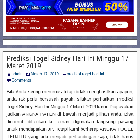
Prediksi Togel Sidney Hari Ini Minggu 17
Maret 2019
admin
March 17, 2019
prediksi togel hari ini
Comments
Bila Anda sering merumus tetapi tidak menghasilkan apapun,
anda tak perlu bersusah payah, silakan perhatikan Prediksi
Togel Sidney Hari Ini Minggu 17 Maret 2019 kami. Diupayakan
jadikan ANGKA PATEN di bawah menjadi pilihan anda. Bisa
dicomot, diberikan ke teman, digunakan langsung pasang
untuk mendapatkan JP. Tetapi kami berharap ANGKA TOGEL
TERJITU yang ada menjadi perbandingan saja, tidak harus