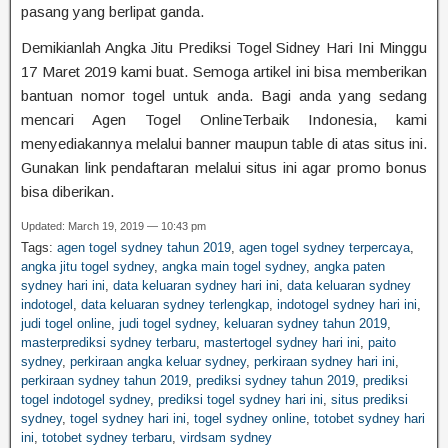
pasang yang berlipat ganda.
Demikianlah Angka Jitu Prediksi Togel Sidney Hari Ini Minggu
17 Maret 2019 kami buat. Semoga artikel ini bisa memberikan
bantuan nomor togel untuk anda. Bagi anda yang sedang
mencari Agen Togel OnlineTerbaik Indonesia, kami
menyediakannya melalui banner maupun table di atas situs ini.
Gunakan link pendaftaran melalui situs ini agar promo bonus
bisa diberikan.
Updated: March 19, 2019 — 10:43 pm
Tags:
agen togel sydney tahun 2019
,
agen togel sydney terpercaya
,
angka jitu togel sydney
,
angka main togel sydney
,
angka paten
sydney hari ini
,
data keluaran sydney hari ini
,
data keluaran sydney
indotogel
,
data keluaran sydney terlengkap
,
indotogel sydney hari ini
,
judi togel online
,
judi togel sydney
,
keluaran sydney tahun 2019
,
masterprediksi sydney terbaru
,
mastertogel sydney hari ini
,
paito
sydney
,
perkiraan angka keluar sydney
,
perkiraan sydney hari ini
,
perkiraan sydney tahun 2019
,
prediksi sydney tahun 2019
,
prediksi
togel indotogel sydney
,
prediksi togel sydney hari ini
,
situs prediksi
sydney
,
togel sydney hari ini
,
togel sydney online
,
totobet sydney hari
ini
,
totobet sydney terbaru
,
virdsam sydney