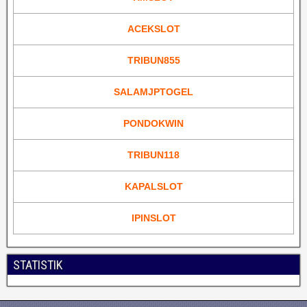
ACEKSLOT
TRIBUN855
SALAMJPTOGEL
PONDOKWIN
TRIBUN118
KAPALSLOT
IPINSLOT
STATISTIK