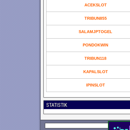
ACEKSLOT
TRIBUN855
SALAMJPTOGEL
PONDOKWIN
TRIBUN118
KAPALSLOT
IPINSLOT
STATISTIK