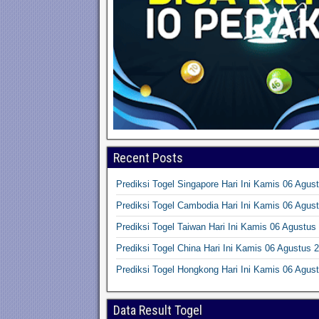
Recent Posts
Prediksi Togel Singapore Hari Ini Kamis 06 Agus
Prediksi Togel Cambodia Hari Ini Kamis 06 Agus
Prediksi Togel Taiwan Hari Ini Kamis 06 Agustus
Prediksi Togel China Hari Ini Kamis 06 Agustus 
Prediksi Togel Hongkong Hari Ini Kamis 06 Agus
Data Result Togel