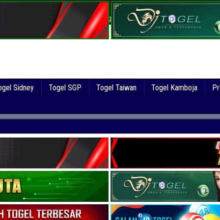
ik
iksi togel online terjitu mulai dari togel hongkong, sidney, cambodia hingga s
ogel Sidney
Togel SGP
Togel Taiwan
Togel Kamboja
Pr