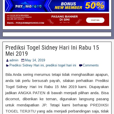
Prediksi Togel Sidney Hari Ini Rabu 15
Mei 2019
admin
May 14, 2019
Prediksi Sidney Hari ini
,
prediksi togel hari ini
Comments
Bila Anda sering merumus tetapi tidak menghasilkan apapun,
anda tak perlu bersusah payah, silakan perhatikan Prediksi
Togel Sidney Hari Ini Rabu 15 Mei 2019 kami. Diupayakan
jadikan ANGKA PATEN di bawah menjadi pilihan anda. Bisa
dicomot, diberikan ke teman, digunakan langsung pasang
untuk mendapatkan JP. Tetapi kami berharap PREDIKSI
TOGEL TERJITU yang ada menjadi perbandingan saja, tidak