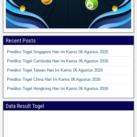
Recent Posts
Prediksi Togel Singapore Hari Ini Kamis 06 Agustus 2026
Prediksi Togel Cambodia Hari Ini Kamis 06 Agustus 2026
Prediksi Togel Taiwan Hari Ini Kamis 06 Agustus 2026
Prediksi Togel China Hari Ini Kamis 06 Agustus 2026
Prediksi Togel Hongkong Hari Ini Kamis 06 Agustus 2026
Data Result Togel