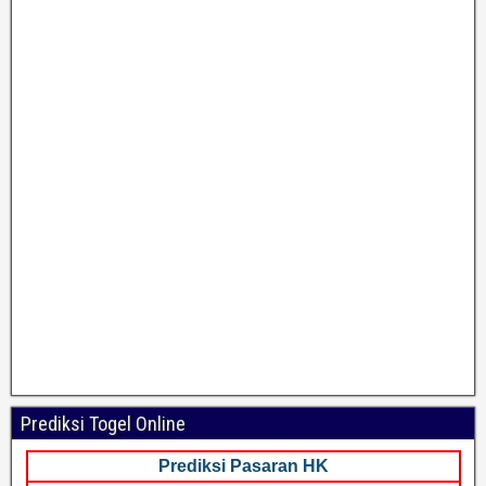
Prediksi Togel Online
Prediksi Pasaran HK