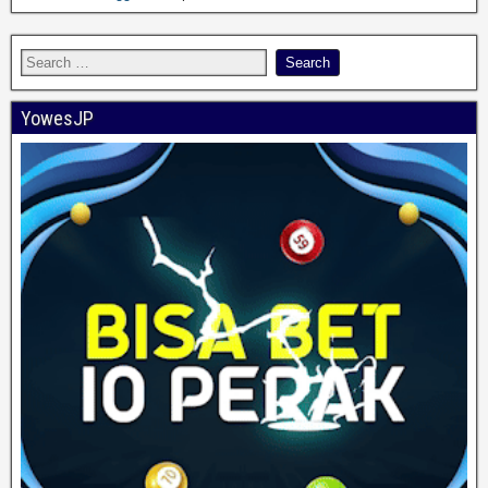
YowesJP