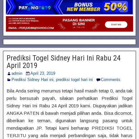
Prediksi Togel Sidney Hari Ini Rabu 24
April 2019
admin
April 23, 2019
Prediksi Sidney Hari ini
,
prediksi togel hari ini
Comments
Bila Anda sering merumus tetapi hasil masih tetap 0, anda tak
perlu bersusah payah, silakan perhatikan Prediksi Togel
Sidney Hari Ini Rabu 24 April 2019 kami. Diupayakan jadikan
ANGKA PATEN di bawah menjadi pilihan anda. Bisa dicomot,
diberikan ke teman, digunakan langsung pasang untuk
mendapatkan JP. Tetapi kami berharap PREDIKSI TOGEL
TERJITU yang ada menjadi perbandingan saja, tidak harus