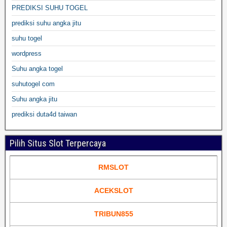
PREDIKSI SUHU TOGEL
prediksi suhu angka jitu
suhu togel
wordpress
Suhu angka togel
suhutogel com
Suhu angka jitu
prediksi duta4d taiwan
Pilih Situs Slot Terpercaya
RMSLOT
ACEKSLOT
TRIBUN855