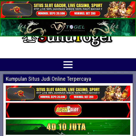
Prediksi Angka Jitu Togel Online Terbaik
Suhutogel adalah situs yang menyediakan beragam prediksi togel online
terjitu mulai dari togel hongkong, sidney, cambodia hingga singapore hari ini
Kumpulan Situs Judi Online Terpercaya