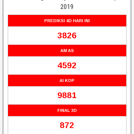
2019
PREDIKSI 4D HARI INI
3826
AM AS
4592
AI KOP
9881
FINAL 3D
872