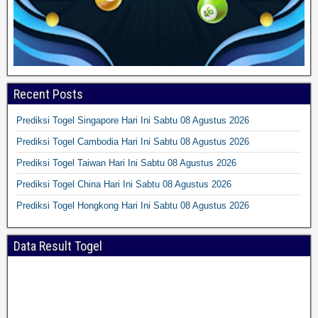
Recent Posts
Prediksi Togel Singapore Hari Ini Sabtu 08 Agustus 2026
Prediksi Togel Cambodia Hari Ini Sabtu 08 Agustus 2026
Prediksi Togel Taiwan Hari Ini Sabtu 08 Agustus 2026
Prediksi Togel China Hari Ini Sabtu 08 Agustus 2026
Prediksi Togel Hongkong Hari Ini Sabtu 08 Agustus 2026
Data Result Togel