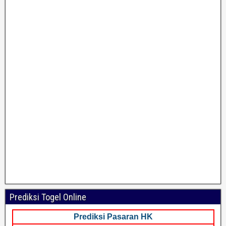
Prediksi Togel Online
Prediksi Pasaran HK