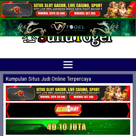
Prediksi Angka Jitu Togel Online Terbaik
Suhutogel adalah situs yang menyediakan beragam prediksi togel online
terjitu mulai dari togel hongkong, sidney, cambodia hingga singapore hari ini
Kumpulan Situs Judi Online Terpercaya