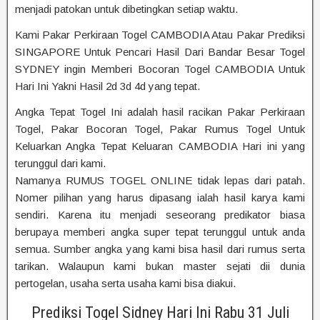
menjadi patokan untuk dibetingkan setiap waktu.
Kami Pakar Perkiraan Togel CAMBODIA Atau Pakar Prediksi
SINGAPORE Untuk Pencari Hasil Dari Bandar Besar Togel
SYDNEY ingin Memberi Bocoran Togel CAMBODIA Untuk
Hari Ini Yakni Hasil 2d 3d 4d yang tepat.
Angka Tepat Togel Ini adalah hasil racikan Pakar Perkiraan
Togel, Pakar Bocoran Togel, Pakar Rumus Togel Untuk
Keluarkan Angka Tepat Keluaran CAMBODIA Hari ini yang
terunggul dari kami.
Namanya RUMUS TOGEL ONLINE tidak lepas dari patah.
Nomer pilihan yang harus dipasang ialah hasil karya kami
sendiri. Karena itu menjadi seseorang predikator biasa
berupaya memberi angka super tepat terunggul untuk anda
semua. Sumber angka yang kami bisa hasil dari rumus serta
tarikan. Walaupun kami bukan master sejati dii dunia
pertogelan, usaha serta usaha kami bisa diakui.
Prediksi Togel Sidney Hari Ini Rabu 31 Juli