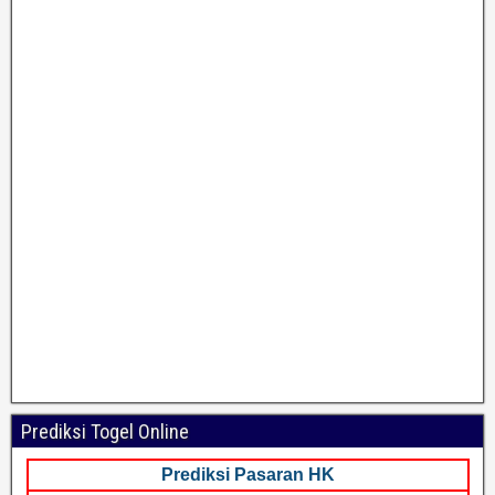
Prediksi Togel Online
Prediksi Pasaran HK