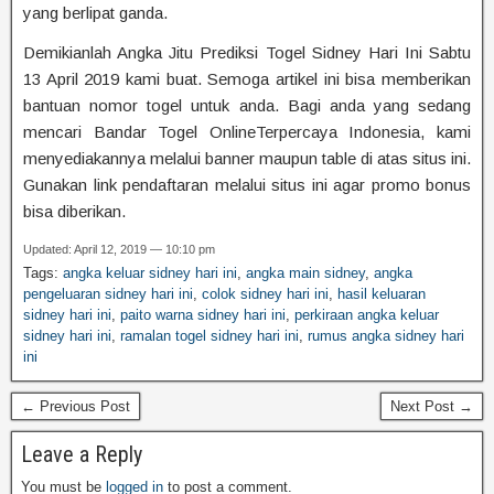
yang berlipat ganda.
Demikianlah Angka Jitu Prediksi Togel Sidney Hari Ini Sabtu
13 April 2019 kami buat. Semoga artikel ini bisa memberikan
bantuan nomor togel untuk anda. Bagi anda yang sedang
mencari Bandar Togel OnlineTerpercaya Indonesia, kami
menyediakannya melalui banner maupun table di atas situs ini.
Gunakan link pendaftaran melalui situs ini agar promo bonus
bisa diberikan.
Updated: April 12, 2019 — 10:10 pm
Tags:
angka keluar sidney hari ini
,
angka main sidney
,
angka
pengeluaran sidney hari ini
,
colok sidney hari ini
,
hasil keluaran
sidney hari ini
,
paito warna sidney hari ini
,
perkiraan angka keluar
sidney hari ini
,
ramalan togel sidney hari ini
,
rumus angka sidney hari
ini
← Previous Post
Next Post →
Leave a Reply
You must be
logged in
to post a comment.