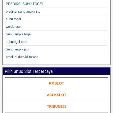
PREDIKSI SUHU TOGEL
prediksi suhu angka jitu
suhu togel
wordpress
Suhu angka togel
suhutogel com
Suhu angka jitu
prediksi duta4d taiwan
Pilih Situs Slot Terpercaya
RMSLOT
ACEKSLOT
TRIBUN855