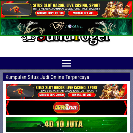
Prediksi Angka Jitu Togel Online Terbaik
Suhutogel adalah situs yang menyediakan beragam prediksi togel online
terjitu mulai dari togel hongkong, sidney, cambodia hingga singapore hari ini
Kumpulan Situs Judi Online Terpercaya