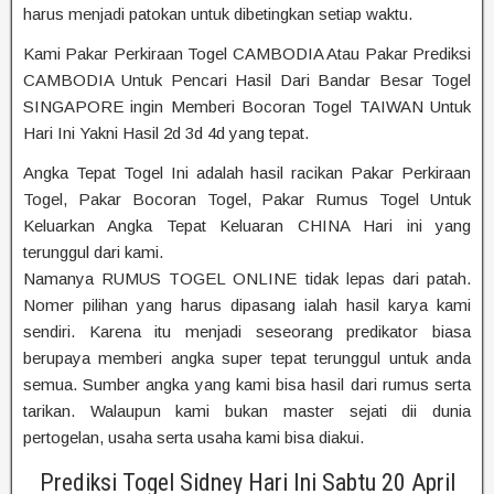
harus menjadi patokan untuk dibetingkan setiap waktu.
Kami Pakar Perkiraan Togel CAMBODIA Atau Pakar Prediksi
CAMBODIA Untuk Pencari Hasil Dari Bandar Besar Togel
SINGAPORE ingin Memberi Bocoran Togel TAIWAN Untuk
Hari Ini Yakni Hasil 2d 3d 4d yang tepat.
Angka Tepat Togel Ini adalah hasil racikan Pakar Perkiraan
Togel, Pakar Bocoran Togel, Pakar Rumus Togel Untuk
Keluarkan Angka Tepat Keluaran CHINA Hari ini yang
terunggul dari kami.
Namanya RUMUS TOGEL ONLINE tidak lepas dari patah.
Nomer pilihan yang harus dipasang ialah hasil karya kami
sendiri. Karena itu menjadi seseorang predikator biasa
berupaya memberi angka super tepat terunggul untuk anda
semua. Sumber angka yang kami bisa hasil dari rumus serta
tarikan. Walaupun kami bukan master sejati dii dunia
pertogelan, usaha serta usaha kami bisa diakui.
Prediksi Togel Sidney Hari Ini Sabtu 20 April