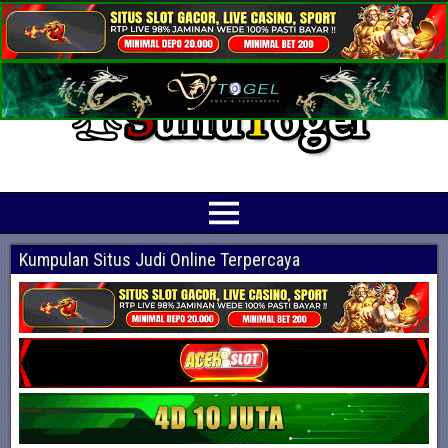
Prediksi Angka Jitu Togel Online Terbaik
Suhutogel adalah situs yang menyediakan beragam prediksi togel online
terjitu mulai dari togel hongkong, sidney, cambodia hingga singapore hari ini
Kumpulan Situs Judi Online Terpercaya