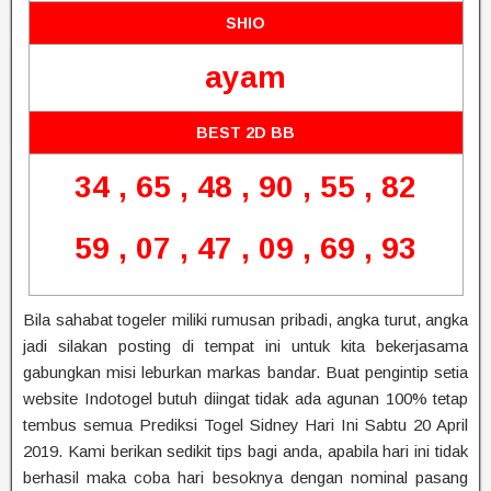
SHIO
ayam
BEST 2D BB
34 , 65 , 48 , 90 , 55 , 82
59 , 07 , 47 , 09 , 69 , 93
Bila sahabat togeler miliki rumusan pribadi, angka turut, angka
jadi silakan posting di tempat ini untuk kita bekerjasama
gabungkan misi leburkan markas bandar. Buat pengintip setia
website Indotogel butuh diingat tidak ada agunan 100% tetap
tembus semua Prediksi Togel Sidney Hari Ini Sabtu 20 April
2019. Kami berikan sedikit tips bagi anda, apabila hari ini tidak
berhasil maka coba hari besoknya dengan nominal pasang