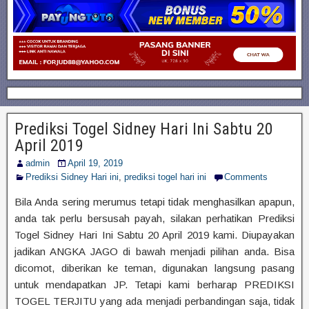
Prediksi Togel Sidney Hari Ini Sabtu 20
April 2019
admin
April 19, 2019
Prediksi Sidney Hari ini
,
prediksi togel hari ini
Comments
Bila Anda sering merumus tetapi tidak menghasilkan apapun,
anda tak perlu bersusah payah, silakan perhatikan Prediksi
Togel Sidney Hari Ini Sabtu 20 April 2019 kami. Diupayakan
jadikan ANGKA JAGO di bawah menjadi pilihan anda. Bisa
dicomot, diberikan ke teman, digunakan langsung pasang
untuk mendapatkan JP. Tetapi kami berharap PREDIKSI
TOGEL TERJITU yang ada menjadi perbandingan saja, tidak