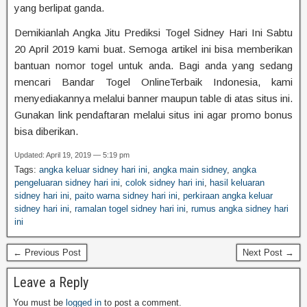
yang berlipat ganda.
Demikianlah Angka Jitu Prediksi Togel Sidney Hari Ini Sabtu
20 April 2019 kami buat. Semoga artikel ini bisa memberikan
bantuan nomor togel untuk anda. Bagi anda yang sedang
mencari Bandar Togel OnlineTerbaik Indonesia, kami
menyediakannya melalui banner maupun table di atas situs ini.
Gunakan link pendaftaran melalui situs ini agar promo bonus
bisa diberikan.
Updated: April 19, 2019 — 5:19 pm
Tags:
angka keluar sidney hari ini
,
angka main sidney
,
angka
pengeluaran sidney hari ini
,
colok sidney hari ini
,
hasil keluaran
sidney hari ini
,
paito warna sidney hari ini
,
perkiraan angka keluar
sidney hari ini
,
ramalan togel sidney hari ini
,
rumus angka sidney hari
ini
← Previous Post
Next Post →
Leave a Reply
You must be
logged in
to post a comment.