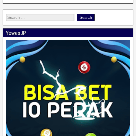
YowesJP