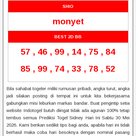
SHIO
monyet
BEST 2D BB
57 , 46 , 99 , 14 , 75 , 84
85 , 99 , 74 , 33 , 78 , 52
Bila sahabat togeler miliki rumusan pribadi, angka turut, angka
jadi silakan posting di tempat ini untuk kita bekerjasama
gabungkan misi leburkan markas bandar. Buat pengintip setia
website Indotogel butuh diingat tidak ada agunan 100% tetap
tembus semua Prediksi Togel Sidney Hari Ini Sabtu 30 Mei
2026. Kami berikan sedikit tips bagi anda, apabila hari ini tidak
berhasil maka coba hari besoknya dengan nominal pasang