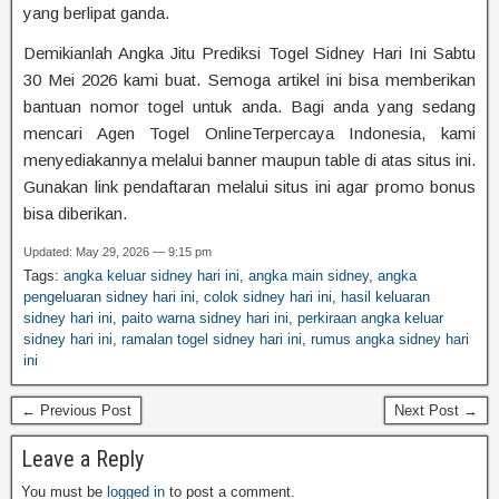
yang berlipat ganda.
Demikianlah Angka Jitu Prediksi Togel Sidney Hari Ini Sabtu
30 Mei 2026 kami buat. Semoga artikel ini bisa memberikan
bantuan nomor togel untuk anda. Bagi anda yang sedang
mencari Agen Togel OnlineTerpercaya Indonesia, kami
menyediakannya melalui banner maupun table di atas situs ini.
Gunakan link pendaftaran melalui situs ini agar promo bonus
bisa diberikan.
Updated: May 29, 2026 — 9:15 pm
Tags:
angka keluar sidney hari ini
,
angka main sidney
,
angka
pengeluaran sidney hari ini
,
colok sidney hari ini
,
hasil keluaran
sidney hari ini
,
paito warna sidney hari ini
,
perkiraan angka keluar
sidney hari ini
,
ramalan togel sidney hari ini
,
rumus angka sidney hari
ini
← Previous Post
Next Post →
Leave a Reply
You must be
logged in
to post a comment.