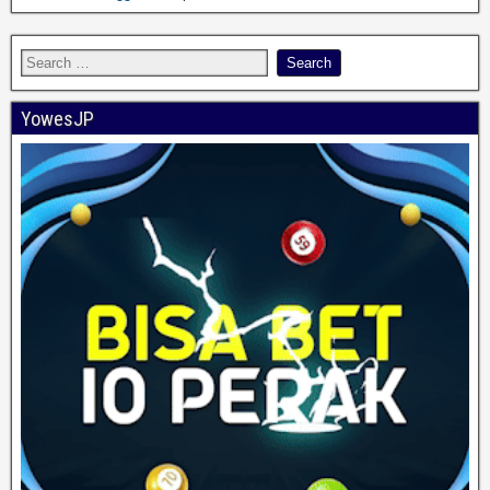
YowesJP