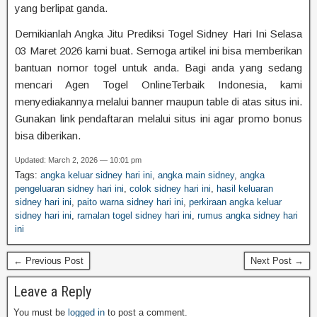
yang berlipat ganda.
Demikianlah Angka Jitu Prediksi Togel Sidney Hari Ini Selasa
03 Maret 2026 kami buat. Semoga artikel ini bisa memberikan
bantuan nomor togel untuk anda. Bagi anda yang sedang
mencari Agen Togel OnlineTerbaik Indonesia, kami
menyediakannya melalui banner maupun table di atas situs ini.
Gunakan link pendaftaran melalui situs ini agar promo bonus
bisa diberikan.
Updated: March 2, 2026 — 10:01 pm
Tags:
angka keluar sidney hari ini
,
angka main sidney
,
angka
pengeluaran sidney hari ini
,
colok sidney hari ini
,
hasil keluaran
sidney hari ini
,
paito warna sidney hari ini
,
perkiraan angka keluar
sidney hari ini
,
ramalan togel sidney hari ini
,
rumus angka sidney hari
ini
← Previous Post
Next Post →
Leave a Reply
You must be
logged in
to post a comment.