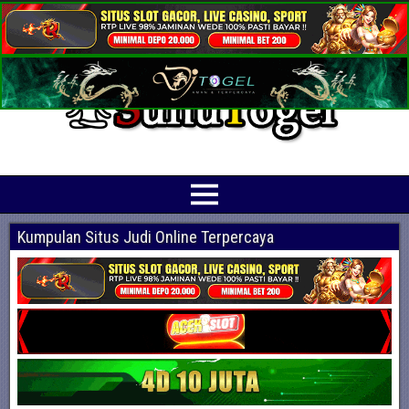
Prediksi Angka Jitu Togel Online Terbaik
Suhutogel adalah situs yang menyediakan beragam prediksi togel online
terjitu mulai dari togel hongkong, sidney, cambodia hingga singapore hari ini
Kumpulan Situs Judi Online Terpercaya