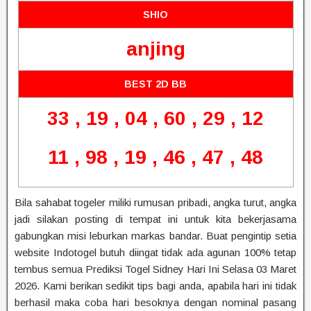
SHIO
anjing
BEST 2D BB
33 , 19 , 04 , 60 , 29 , 12
11 , 98 , 19 , 46 , 47 , 48
Bila sahabat togeler miliki rumusan pribadi, angka turut, angka
jadi silakan posting di tempat ini untuk kita bekerjasama
gabungkan misi leburkan markas bandar. Buat pengintip setia
website Indotogel butuh diingat tidak ada agunan 100% tetap
tembus semua Prediksi Togel Sidney Hari Ini Selasa 03 Maret
2026. Kami berikan sedikit tips bagi anda, apabila hari ini tidak
berhasil maka coba hari besoknya dengan nominal pasang