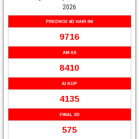
2026
PREDIKSI 4D HARI INI
9716
AM AS
8410
AI KOP
4135
FINAL 3D
575