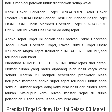
harus menjadi patokan untuk dibetingkan setiap waktu.
Kami Pakar Perkiraan Togel SINGAPORE Atau Pakar
Prediksi CHINA Untuk Pencari Hasil Dari Bandar Besar Togel
HONGKONG ingin Memberi Bocoran Togel SINGAPORE
Untuk Hari Ini Yakni Hasil 2d 3d 4d yang tepat.
Angka Tepat Togel Ini adalah hasil racikan Pakar Perkiraan
Togel, Pakar Bocoran Togel, Pakar Rumus Togel Untuk
Keluarkan Angka Tepat Keluaran SINGAPORE Hari ini yang
terunggul dari kami.
Namanya RUMUS TOGEL ONLINE tidak lepas dari patah.
Nomer pilihan yang harus dipasang ialah hasil karya kami
sendiri. Karena itu menjadi seseorang predikator biasa
berupaya memberi angka super tepat terunggul untuk anda
semua. Sumber angka yang kami bisa hasil dari rumus serta
tarikan. Walaupun kami bukan master sejati dii dunia
pertogelan, usaha serta usaha kami bisa diakui.
Prediksi Togel Sidney Hari Ini Selasa 03 Maret