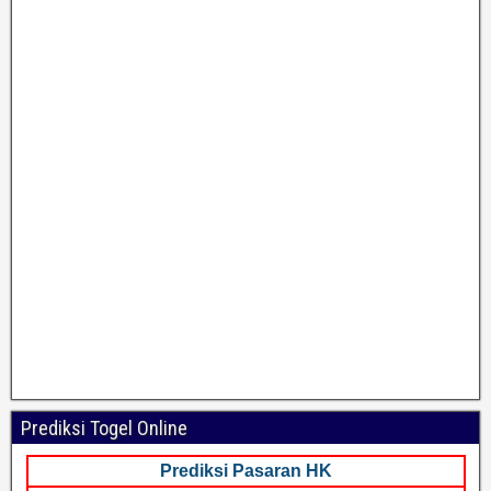
Prediksi Togel Online
Prediksi Pasaran HK