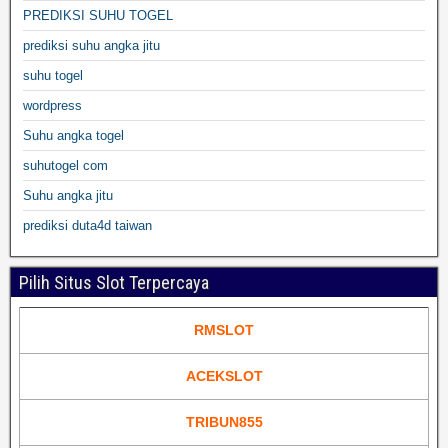
PREDIKSI SUHU TOGEL
prediksi suhu angka jitu
suhu togel
wordpress
Suhu angka togel
suhutogel com
Suhu angka jitu
prediksi duta4d taiwan
Pilih Situs Slot Terpercaya
RMSLOT
ACEKSLOT
TRIBUN855