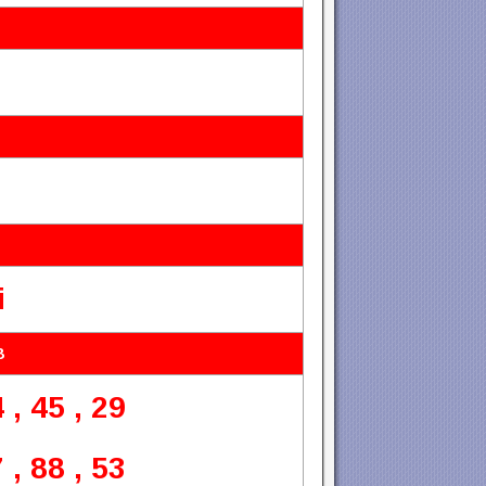
i
B
4 , 45 , 29
7 , 88 , 53