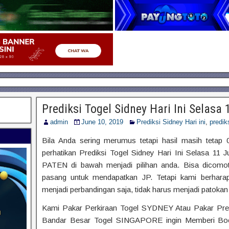
Prediksi Togel Sidney Hari Ini Selasa
admin
June 10, 2019
Prediksi Sidney Hari ini
,
prediks
Bila Anda sering merumus tetapi hasil masih tetap 0
perhatikan Prediksi Togel Sidney Hari Ini Selasa 11
PATEN di bawah menjadi pilihan anda. Bisa dicomot
pasang untuk mendapatkan JP. Tetapi kami berh
menjadi perbandingan saja, tidak harus menjadi patokan 
Kami Pakar Perkiraan Togel SYDNEY Atau Pakar Pre
Bandar Besar Togel SINGAPORE ingin Memberi Boco