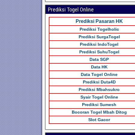
Prediksi Togel Online
Prediksi Pasaran HK
Prediksi Togelholic
Prediksi SurgaTogel
Prediksi IndoTogel
Prediksi SuhuTogel
Data SGP
Data HK
Data Togel Online
Prediksi Duta4D
Prediksi Mbahsukro
Syair Togel Online
Prediksi Sumesh
Bocoran Togel Mbah Ditog
Slot Gacor