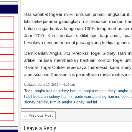
Bila sahabat togeler miliki rumusan pribadi, angka turut, 
kita bekerjasama gabungkan misi leburkan markas band
butuh diingat tidak ada agunan 100% tetap tembus semu
Juni 2019. Kami berikan sedikit tips bagi anda, apab
besoknya dengan nominal pasang yang berlipat ganda.
Demikianlah Angka Jitu Prediksi Togel Sidney Hari I
artikel ini bisa memberikan bantuan nomor togel u
Bandar Togel OnlineTerpercaya Indonesia, kami menye
atas situs ini. Gunakan link pendaftaran melalui situs in
Updated: June 10, 2019 — 9:19 pm
Tags:
angka keluar sidney hari ini
,
angka main sidney
,
angka pe
hasil keluaran sidney hari ini
,
paito warna sidney hari ini
,
perkir
sidney hari ini
,
rumus angka sidney hari ini
← Previous Post
Leave a Reply