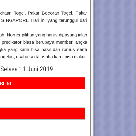
rkiraan Togel, Pakar Bocoran Togel, Pakar
 SINGAPORE Hari ini yang terunggul dari
 Nomer pilihan yang harus dipasang ialah
ng predikator biasa berupaya memberi angka
ka yang kami bisa hasil dari rumus serta
togelan, usaha serta usaha kami bisa diakui.
i Selasa 11 Juni 2019
I INI