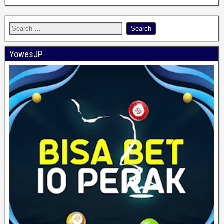
YowesJP