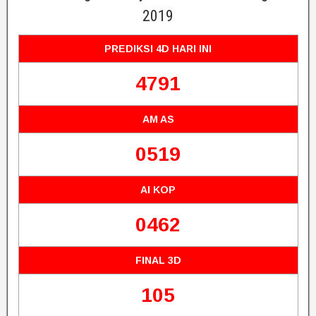
2019
PREDIKSI 4D HARI INI
4791
AM AS
0519
AI KOP
0462
FINAL 3D
105