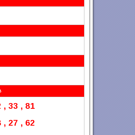
B
2 , 33 , 81
8 , 27 , 62