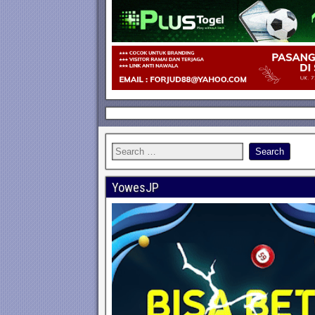
YowesJP