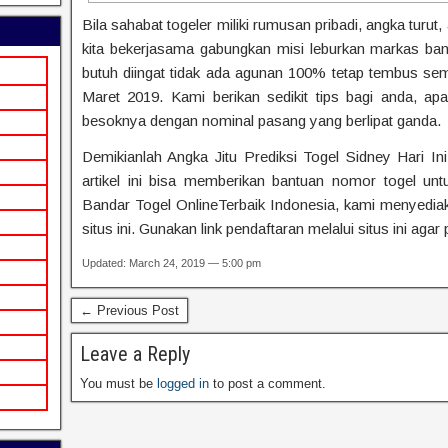
Bila sahabat togeler miliki rumusan pribadi, angka turut, 
kita bekerjasama gabungkan misi leburkan markas band
butuh diingat tidak ada agunan 100% tetap tembus sem
Maret 2019. Kami berikan sedikit tips bagi anda, apab
besoknya dengan nominal pasang yang berlipat ganda.
Demikianlah Angka Jitu Prediksi Togel Sidney Hari I
artikel ini bisa memberikan bantuan nomor togel u
Bandar Togel OnlineTerbaik Indonesia, kami menyediak
situs ini. Gunakan link pendaftaran melalui situs ini aga
Updated: March 24, 2019 — 5:00 pm
← Previous Post
Leave a Reply
You must be
logged in
to post a comment.