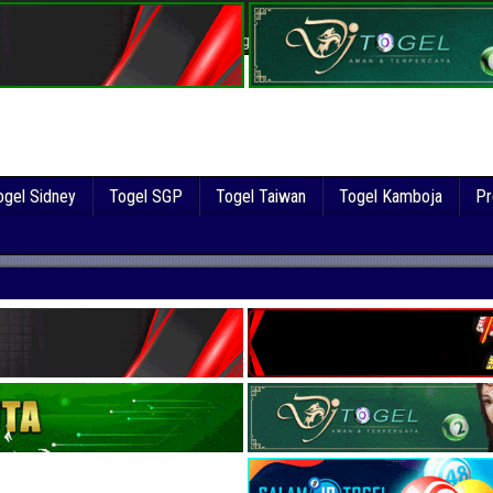
ik
iksi togel online terjitu mulai dari togel hongkong, sidney, cambodia hingga s
ogel Sidney
Togel SGP
Togel Taiwan
Togel Kamboja
Pr