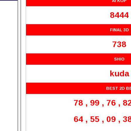
AI KOP
8444
FINAL 3D
738
SHIO
kuda
BEST 2D B
78 , 99 , 76 , 8
64 , 55 , 09 , 3