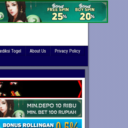
ingapore hari ini
ediksi Togel
About Us
Privacy Policy