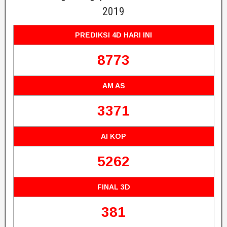
2019
PREDIKSI 4D HARI INI
8773
AM AS
3371
AI KOP
5262
FINAL 3D
381