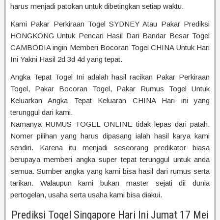
harus menjadi patokan untuk dibetingkan setiap waktu.
Kami Pakar Perkiraan Togel SYDNEY Atau Pakar Prediksi
HONGKONG Untuk Pencari Hasil Dari Bandar Besar Togel
CAMBODIA ingin Memberi Bocoran Togel CHINA Untuk Hari
Ini Yakni Hasil 2d 3d 4d yang tepat.
Angka Tepat Togel Ini adalah hasil racikan Pakar Perkiraan
Togel, Pakar Bocoran Togel, Pakar Rumus Togel Untuk
Keluarkan Angka Tepat Keluaran CHINA Hari ini yang
terunggul dari kami.
Namanya RUMUS TOGEL ONLINE tidak lepas dari patah.
Nomer pilihan yang harus dipasang ialah hasil karya kami
sendiri. Karena itu menjadi seseorang predikator biasa
berupaya memberi angka super tepat terunggul untuk anda
semua. Sumber angka yang kami bisa hasil dari rumus serta
tarikan. Walaupun kami bukan master sejati dii dunia
pertogelan, usaha serta usaha kami bisa diakui.
Prediksi Togel Singapore Hari Ini Jumat 17 Mei