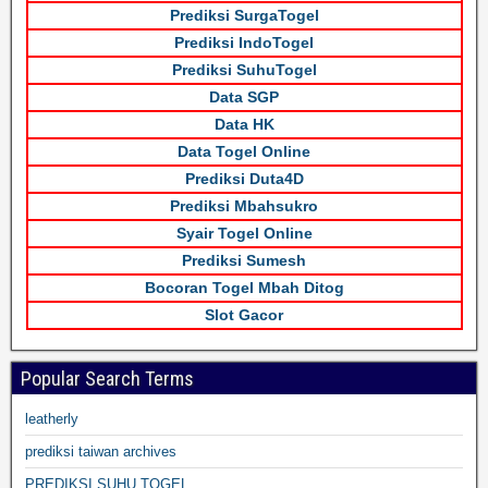
Prediksi SurgaTogel
Prediksi IndoTogel
Prediksi SuhuTogel
Data SGP
Data HK
Data Togel Online
Prediksi Duta4D
Prediksi Mbahsukro
Syair Togel Online
Prediksi Sumesh
Bocoran Togel Mbah Ditog
Slot Gacor
Popular Search Terms
leatherly
prediksi taiwan archives
PREDIKSI SUHU TOGEL