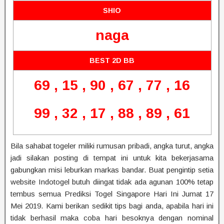
SHIO
naga
BEST 2D BB
69 , 15 , 90 , 67 , 77 , 16
99 , 32 , 17 , 88 , 89 , 61
Bila sahabat togeler miliki rumusan pribadi, angka turut, angka
jadi silakan posting di tempat ini untuk kita bekerjasama
gabungkan misi leburkan markas bandar. Buat pengintip setia
website Indotogel butuh diingat tidak ada agunan 100% tetap
tembus semua Prediksi Togel Singapore Hari Ini Jumat 17
Mei 2019. Kami berikan sedikit tips bagi anda, apabila hari ini
tidak berhasil maka coba hari besoknya dengan nominal