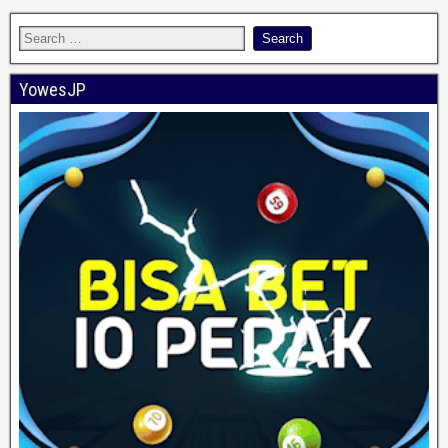
YowesJP