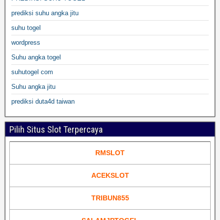
prediksi suhu angka jitu
suhu togel
wordpress
Suhu angka togel
suhutogel com
Suhu angka jitu
prediksi duta4d taiwan
Pilih Situs Slot Terpercaya
RMSLOT
ACEKSLOT
TRIBUN855