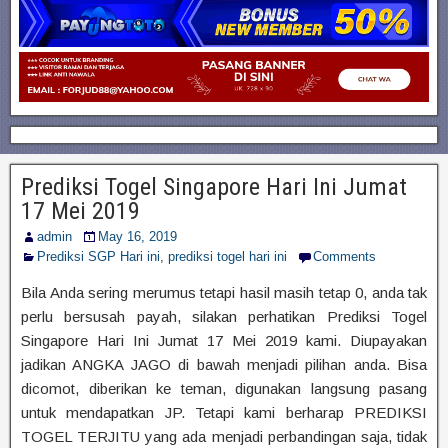
Prediksi Togel Singapore Hari Ini Jumat
17 Mei 2019
admin
May 16, 2019
Prediksi SGP Hari ini
,
prediksi togel hari ini
Comments
Bila Anda sering merumus tetapi hasil masih tetap 0, anda tak
perlu bersusah payah, silakan perhatikan Prediksi Togel
Singapore Hari Ini Jumat 17 Mei 2019 kami. Diupayakan
jadikan ANGKA JAGO di bawah menjadi pilihan anda. Bisa
dicomot, diberikan ke teman, digunakan langsung pasang
untuk mendapatkan JP. Tetapi kami berharap PREDIKSI
TOGEL TERJITU yang ada menjadi perbandingan saja, tidak