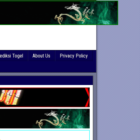
ingapore hari ini
ediksi Togel
About Us
Privacy Policy