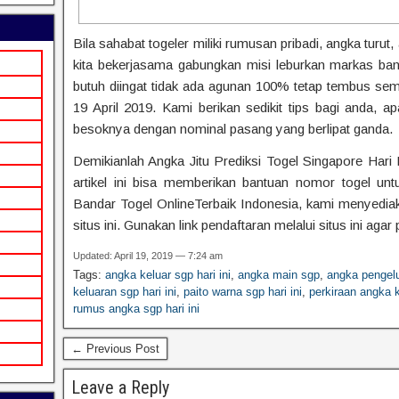
Bila sahabat togeler miliki rumusan pribadi, angka turut, 
kita bekerjasama gabungkan misi leburkan markas band
butuh diingat tidak ada agunan 100% tetap tembus sem
19 April 2019. Kami berikan sedikit tips bagi anda, ap
besoknya dengan nominal pasang yang berlipat ganda.
Demikianlah Angka Jitu Prediksi Togel Singapore Hari
artikel ini bisa memberikan bantuan nomor togel u
Bandar Togel OnlineTerbaik Indonesia, kami menyediak
situs ini. Gunakan link pendaftaran melalui situs ini aga
Updated: April 19, 2019 — 7:24 am
Tags:
angka keluar sgp hari ini
,
angka main sgp
,
angka pengelu
keluaran sgp hari ini
,
paito warna sgp hari ini
,
perkiraan angka k
rumus angka sgp hari ini
← Previous Post
Leave a Reply