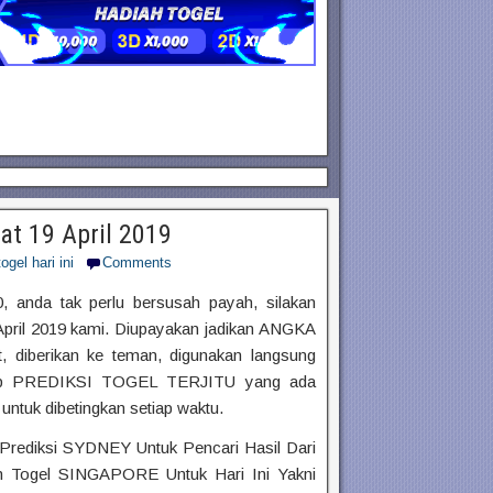
at 19 April 2019
ogel hari ini
Comments
, anda tak perlu bersusah payah, silakan
 April 2019 kami. Diupayakan jadikan ANGKA
, diberikan ke teman, digunakan langsung
arap PREDIKSI TOGEL TERJITU yang ada
untuk dibetingkan setiap waktu.
rediksi SYDNEY Untuk Pencari Hasil Dari
 Togel SINGAPORE Untuk Hari Ini Yakni