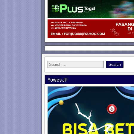
YowesJP