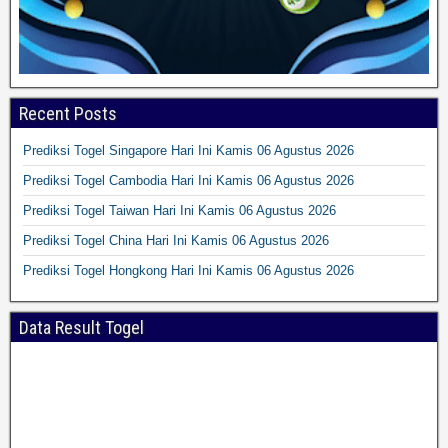
Recent Posts
Prediksi Togel Singapore Hari Ini Kamis 06 Agustus 2026
Prediksi Togel Cambodia Hari Ini Kamis 06 Agustus 2026
Prediksi Togel Taiwan Hari Ini Kamis 06 Agustus 2026
Prediksi Togel China Hari Ini Kamis 06 Agustus 2026
Prediksi Togel Hongkong Hari Ini Kamis 06 Agustus 2026
Data Result Togel