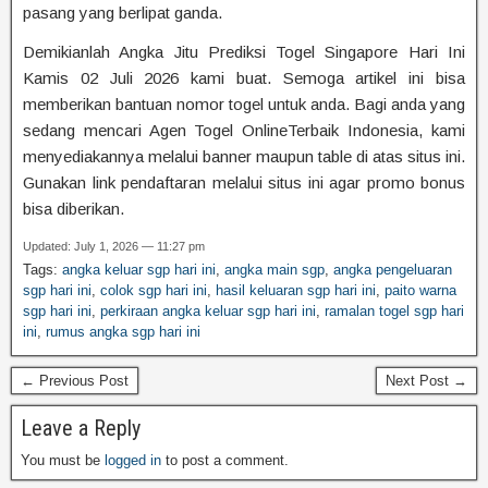
pasang yang berlipat ganda.
Demikianlah Angka Jitu Prediksi Togel Singapore Hari Ini
Kamis 02 Juli 2026 kami buat. Semoga artikel ini bisa
memberikan bantuan nomor togel untuk anda. Bagi anda yang
sedang mencari Agen Togel OnlineTerbaik Indonesia, kami
menyediakannya melalui banner maupun table di atas situs ini.
Gunakan link pendaftaran melalui situs ini agar promo bonus
bisa diberikan.
Updated: July 1, 2026 — 11:27 pm
Tags:
angka keluar sgp hari ini
,
angka main sgp
,
angka pengeluaran
sgp hari ini
,
colok sgp hari ini
,
hasil keluaran sgp hari ini
,
paito warna
sgp hari ini
,
perkiraan angka keluar sgp hari ini
,
ramalan togel sgp hari
ini
,
rumus angka sgp hari ini
← Previous Post
Next Post →
Leave a Reply
You must be
logged in
to post a comment.