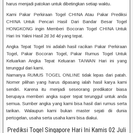
harus menjadi patokan untuk dibetingkan setiap waktu.
Kami Pakar Perkiraan Togel CHINA Atau Pakar Prediksi
CHINA Untuk Pencari Hasil Dari Bandar Besar Togel
HONGKONG ingin Memberi Bocoran Togel CHINA Untuk
Hari Ini Yakni Hasil 2d 3d 4d yang tepat.
Angka Tepat Togel Ini adalah hasil racikan Pakar Perkiraan
Togel, Pakar Bocoran Togel, Pakar Rumus Togel Untuk
Keluarkan Angka Tepat Keluaran TAIWAN Hari ini yang
terunggul dari kami.
Namanya RUMUS TOGEL ONLINE tidak lepas dari patah.
Nomer pilihan yang harus dipasang ialah hasil karya kami
sendiri. Karena itu menjadi seseorang predikator biasa
berupaya memberi angka super tepat terunggul untuk anda
semua. Sumber angka yang kami bisa hasil dari rumus serta
tarikan. Walaupun kami bukan master sejati dii dunia
pertogelan, usaha serta usaha kami bisa diakui.
Prediksi Togel Singapore Hari Ini Kamis 02 Juli