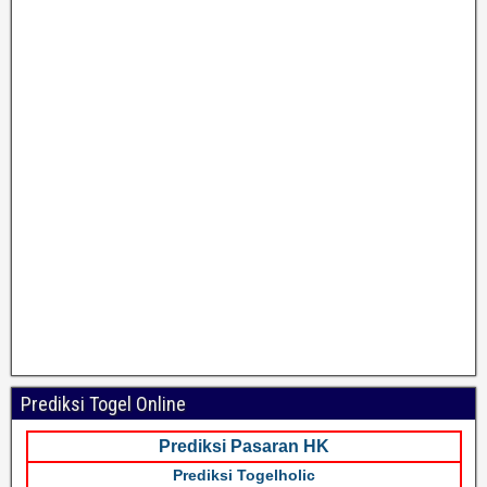
Prediksi Togel Online
Prediksi Pasaran HK
Prediksi Togelholic