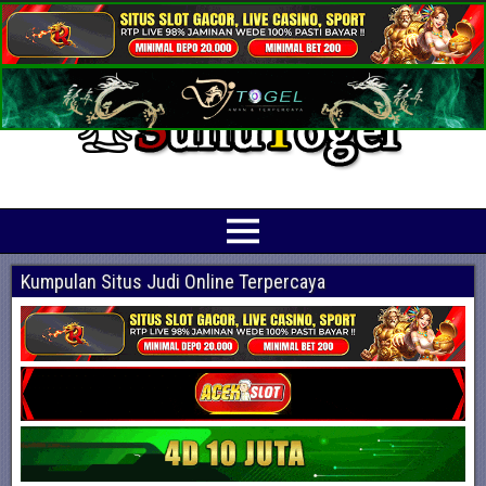
Prediksi Angka Jitu Togel Online Terbaik
Suhutogel adalah situs yang menyediakan beragam prediksi togel online
terjitu mulai dari togel hongkong, sidney, cambodia hingga singapore hari ini
Kumpulan Situs Judi Online Terpercaya