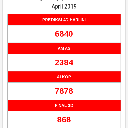
April 2019
PREDIKSI 4D HARI INI
6840
AM AS
2384
AI KOP
7878
FINAL 3D
868