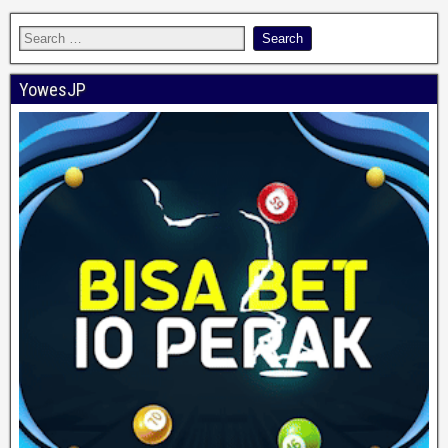
YowesJP