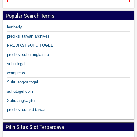
Popular Search Terms
leatherly
prediksi taiwan archives
PREDIKSI SUHU TOGEL
prediksi suhu angka jitu
suhu togel
wordpress
Suhu angka togel
suhutogel com
Suhu angka jitu
prediksi duta4d taiwan
Pilih Situs Slot Terpercaya