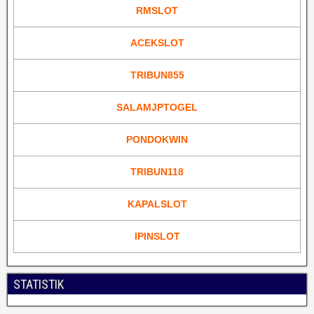
RMSLOT
ACEKSLOT
TRIBUN855
SALAMJPTOGEL
PONDOKWIN
TRIBUN118
KAPALSLOT
IPINSLOT
STATISTIK