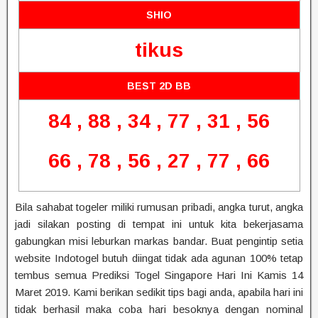
SHIO
tikus
BEST 2D BB
84 , 88 , 34 , 77 , 31 , 56
66 , 78 , 56 , 27 , 77 , 66
Bila sahabat togeler miliki rumusan pribadi, angka turut, angka
jadi silakan posting di tempat ini untuk kita bekerjasama
gabungkan misi leburkan markas bandar. Buat pengintip setia
website Indotogel butuh diingat tidak ada agunan 100% tetap
tembus semua Prediksi Togel Singapore Hari Ini Kamis 14
Maret 2019. Kami berikan sedikit tips bagi anda, apabila hari ini
tidak berhasil maka coba hari besoknya dengan nominal