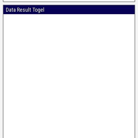
Data Result Togel