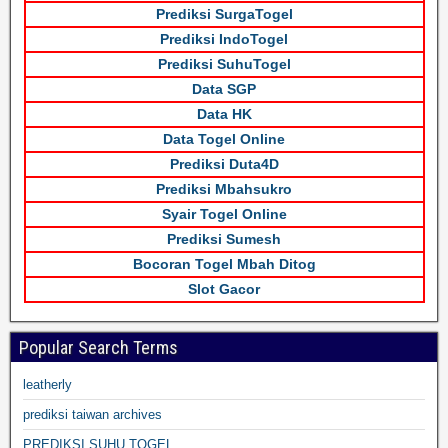
Prediksi SurgaTogel
Prediksi IndoTogel
Prediksi SuhuTogel
Data SGP
Data HK
Data Togel Online
Prediksi Duta4D
Prediksi Mbahsukro
Syair Togel Online
Prediksi Sumesh
Bocoran Togel Mbah Ditog
Slot Gacor
Popular Search Terms
leatherly
prediksi taiwan archives
PREDIKSI SUHU TOGEL