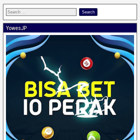
YowesJP