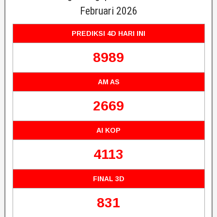
Februari 2026
PREDIKSI 4D HARI INI
8989
AM AS
2669
AI KOP
4113
FINAL 3D
831