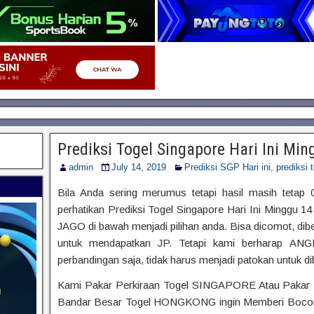
Prediksi Togel Singapore Hari Ini Min
admin
July 14, 2019
Prediksi SGP Hari ini
,
prediksi t
Bila Anda sering merumus tetapi hasil masih tetap 0
perhatikan Prediksi Togel Singapore Hari Ini Minggu 1
JAGO di bawah menjadi pilihan anda. Bisa dicomot, dib
untuk mendapatkan JP. Tetapi kami berharap A
perbandingan saja, tidak harus menjadi patokan untuk di
Kami Pakar Perkiraan Togel SINGAPORE Atau Pakar P
Bandar Besar Togel HONGKONG ingin Memberi Bocor