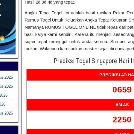
Hasil 2d 3d 4d yang tepat.
Angka Tepat Togel Ini adalah hasil racikan Pakar Pe
Rumus Togel Untuk Keluarkan Angka Tepat Keluaran SYD
Namanya RUMUS TOGEL ONLINE tidak lepas dari patah.
hasil karya kami sendiri. Karena itu menjadi seseora
super tepat terunggul untuk anda semua. Sumber ang
tarikan. Walaupun kami bukan master sejati dii dunia per
Prediksi Togel Singapore Hari I
PREDIKSI 4D HAR
tus 2026
tus 2026
0659
 2026
2026
AM AS
tus 2026
2250