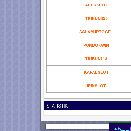
ACEKSLOT
TRIBUN855
SALAMJPTOGEL
PONDOKWIN
TRIBUN118
KAPALSLOT
IPINSLOT
STATISTIK