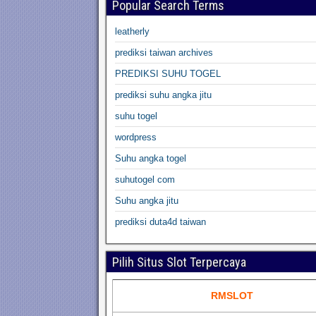
Popular Search Terms
leatherly
prediksi taiwan archives
PREDIKSI SUHU TOGEL
prediksi suhu angka jitu
suhu togel
wordpress
Suhu angka togel
suhutogel com
Suhu angka jitu
prediksi duta4d taiwan
Pilih Situs Slot Terpercaya
RMSLOT