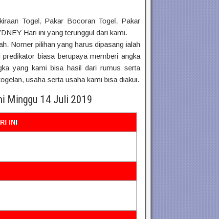
rkiraan Togel, Pakar Bocoran Togel, Pakar
NEY Hari ini yang terunggul dari kami.
 Nomer pilihan yang harus dipasang ialah
ng predikator biasa berupaya memberi angka
ka yang kami bisa hasil dari rumus serta
togelan, usaha serta usaha kami bisa diakui.
ni Minggu 14 Juli 2019
I INI