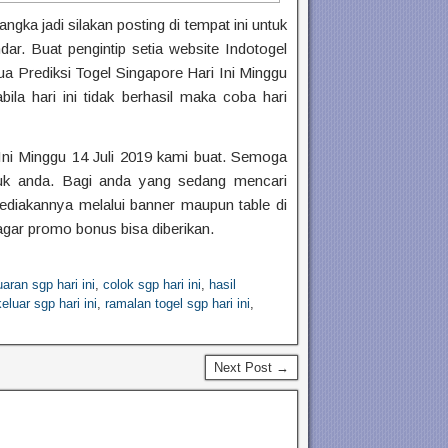
angka jadi silakan posting di tempat ini untuk
ar. Buat pengintip setia website Indotogel
a Prediksi Togel Singapore Hari Ini Minggu
bila hari ini tidak berhasil maka coba hari
 Ini Minggu 14 Juli 2019 kami buat. Semoga
ntuk anda. Bagi anda yang sedang mencari
diakannya melalui banner maupun table di
i agar promo bonus bisa diberikan.
aran sgp hari ini
,
colok sgp hari ini
,
hasil
eluar sgp hari ini
,
ramalan togel sgp hari ini
,
Next Post →