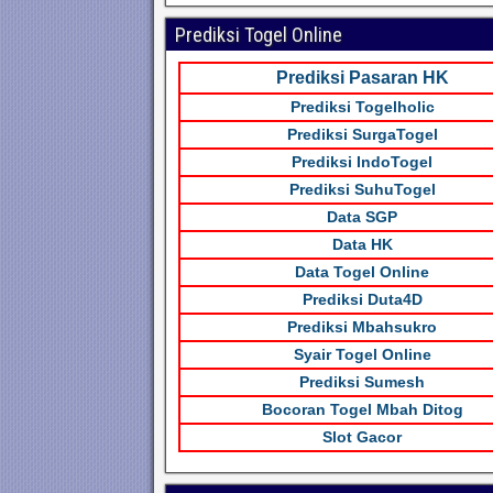
Prediksi Togel Online
Prediksi Pasaran HK
Prediksi Togelholic
Prediksi SurgaTogel
Prediksi IndoTogel
Prediksi SuhuTogel
Data SGP
Data HK
Data Togel Online
Prediksi Duta4D
Prediksi Mbahsukro
Syair Togel Online
Prediksi Sumesh
Bocoran Togel Mbah Ditog
Slot Gacor