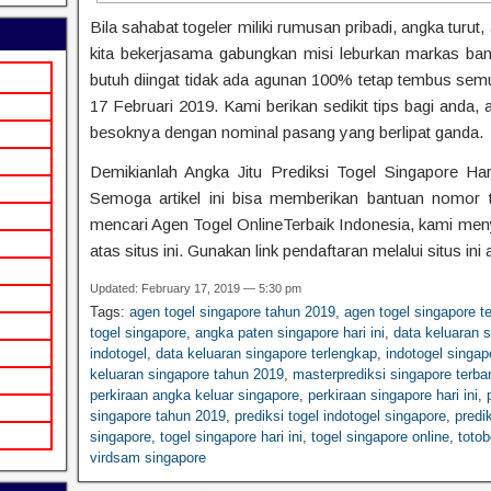
Bila sahabat togeler miliki rumusan pribadi, angka turut, 
kita bekerjasama gabungkan misi leburkan markas band
butuh diingat tidak ada agunan 100% tetap tembus semu
17 Februari 2019. Kami berikan sedikit tips bagi anda, a
besoknya dengan nominal pasang yang berlipat ganda.
Demikianlah Angka Jitu Prediksi Togel Singapore Har
Semoga artikel ini bisa memberikan bantuan nomor 
mencari Agen Togel OnlineTerbaik Indonesia, kami men
atas situs ini. Gunakan link pendaftaran melalui situs in
Updated: February 17, 2019 — 5:30 pm
Tags:
agen togel singapore tahun 2019
,
agen togel singapore t
togel singapore
,
angka paten singapore hari ini
,
data keluaran s
indotogel
,
data keluaran singapore terlengkap
,
indotogel singapo
keluaran singapore tahun 2019
,
masterprediksi singapore terba
perkiraan angka keluar singapore
,
perkiraan singapore hari ini
,
singapore tahun 2019
,
prediksi togel indotogel singapore
,
predik
singapore
,
togel singapore hari ini
,
togel singapore online
,
totob
virdsam singapore