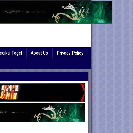
ingapore hari ini
ediksi Togel
About Us
Privacy Policy