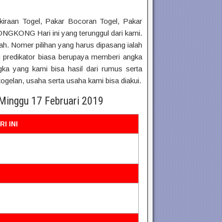
rkiraan Togel, Pakar Bocoran Togel, Pakar
NGKONG Hari ini yang terunggul dari kami.
 Nomer pilihan yang harus dipasang ialah
ng predikator biasa berupaya memberi angka
ka yang kami bisa hasil dari rumus serta
togelan, usaha serta usaha kami bisa diakui.
 Minggu 17 Februari 2019
I INI