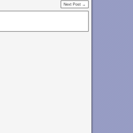
Next Post →