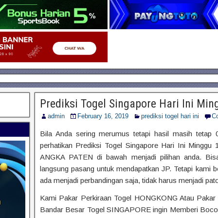
Prediksi Togel Singapore Hari Ini Mi
admin
February 16, 2019
prediksi togel hari ini
C
Bila Anda sering merumus tetapi hasil masih tetap 0
perhatikan Prediksi Togel Singapore Hari Ini Minggu 
ANGKA PATEN di bawah menjadi pilihan anda. Bisa 
langsung pasang untuk mendapatkan JP. Tetapi kam
ada menjadi perbandingan saja, tidak harus menjadi pato
Kami Pakar Perkiraan Togel HONGKONG Atau Pakar P
Bandar Besar Togel SINGAPORE ingin Memberi Bocor