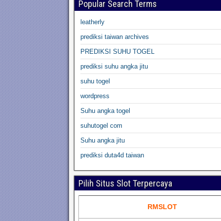
Popular Search Terms
leatherly
prediksi taiwan archives
PREDIKSI SUHU TOGEL
prediksi suhu angka jitu
suhu togel
wordpress
Suhu angka togel
suhutogel com
Suhu angka jitu
prediksi duta4d taiwan
Pilih Situs Slot Terpercaya
RMSLOT