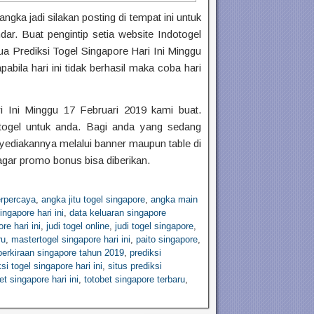
angka jadi silakan posting di tempat ini untuk
ar. Buat pengintip setia website Indotogel
a Prediksi Togel Singapore Hari Ini Minggu
pabila hari ini tidak berhasil maka coba hari
i Ini Minggu 17 Februari 2019 kami buat.
togel untuk anda. Bagi anda yang sedang
yediakannya melalui banner maupun table di
i agar promo bonus bisa diberikan.
erpercaya
,
angka jitu togel singapore
,
angka main
ingapore hari ini
,
data keluaran singapore
re hari ini
,
judi togel online
,
judi togel singapore
,
ru
,
mastertogel singapore hari ini
,
paito singapore
,
perkiraan singapore tahun 2019
,
prediksi
si togel singapore hari ini
,
situs prediksi
et singapore hari ini
,
totobet singapore terbaru
,