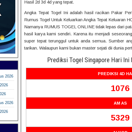
Hasil 2d 3d 4d yang tepat.
Angka Tepat Togel Ini adalah hasil racikan Pakar Pe
Rumus Togel Untuk Keluarkan Angka Tepat Keluaran HO
Namanya RUMUS TOGEL ONLINE tidak lepas dari patah.
hasil karya kami sendiri. Karena itu menjadi seseora
super tepat terunggul untuk anda semua. Sumber ang
tarikan. Walaupun kami bukan master sejati dii dunia per
Prediksi Togel Singapore Hari Ini
PREDIKSI 4D HAR
tus 2026
 2026
1076
2026
tus 2026
AM AS
 2026
5329