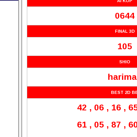
AI KOP
0644
FINAL 3D
105
SHIO
harim
BEST 2D B
42 , 06 , 16 , 6
61 , 05 , 87 , 6