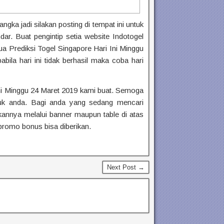
angka jadi silakan posting di tempat ini untuk
ar. Buat pengintip setia website Indotogel
a Prediksi Togel Singapore Hari Ini Minggu
abila hari ini tidak berhasil maka coba hari
Ini Minggu 24 Maret 2019 kami buat. Semoga
ntuk anda. Bagi anda yang sedang mencari
annya melalui banner maupun table di atas
r promo bonus bisa diberikan.
Next Post →