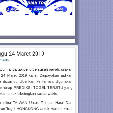
nggu 24 Maret 2019
ments
pun, anda tak perlu bersusah payah, silakan
u 24 Maret 2019 kami. Diupayakan jadikan
dicomot, diberikan ke teman, digunakan
i berharap PREDIKSI TOGEL TERJITU yang
kan untuk dibetingkan setiap waktu.
ediksi TAIWAN Untuk Pencari Hasil Dari
an Togel HONGKONG Untuk Hari Ini Yakni