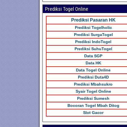
Prediksi Togel Online
Prediksi Pasaran HK
Prediksi Togelholic
Prediksi SurgaTogel
Prediksi IndoTogel
Prediksi SuhuTogel
Data SGP
Data HK
Data Togel Online
Prediksi Duta4D
Prediksi Mbahsukro
Syair Togel Online
Prediksi Sumesh
Bocoran Togel Mbah Ditog
Slot Gacor