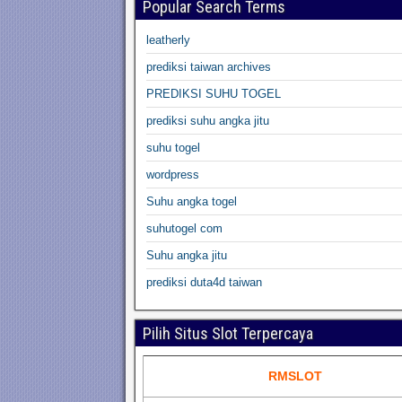
Popular Search Terms
leatherly
prediksi taiwan archives
PREDIKSI SUHU TOGEL
prediksi suhu angka jitu
suhu togel
wordpress
Suhu angka togel
suhutogel com
Suhu angka jitu
prediksi duta4d taiwan
Pilih Situs Slot Terpercaya
RMSLOT