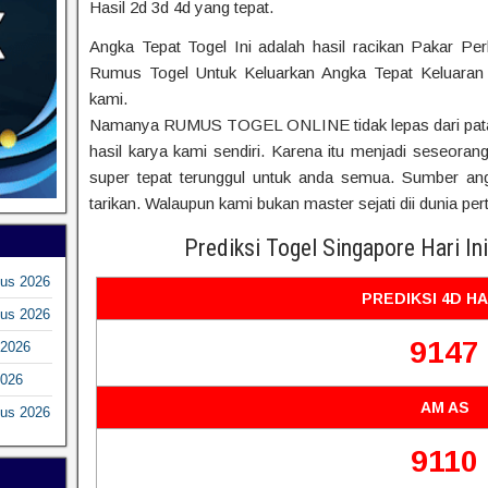
Hasil 2d 3d 4d yang tepat.
Angka Tepat Togel Ini adalah hasil racikan Pakar Pe
Rumus Togel Untuk Keluarkan Angka Tepat Keluaran
kami.
Namanya RUMUS TOGEL ONLINE tidak lepas dari patah.
hasil karya kami sendiri. Karena itu menjadi seseora
super tepat terunggul untuk anda semua. Sumber ang
tarikan. Walaupun kami bukan master sejati dii dunia per
Prediksi Togel Singapore Hari I
tus 2026
PREDIKSI 4D HAR
tus 2026
9147
 2026
2026
AM AS
tus 2026
9110