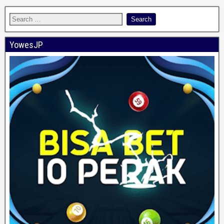
YowesJP