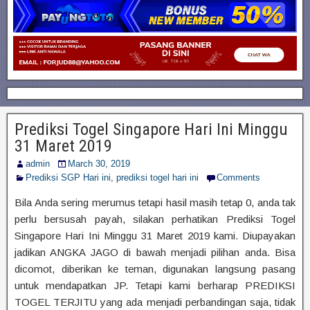
Prediksi Togel Singapore Hari Ini Minggu
31 Maret 2019
admin
March 30, 2019
Prediksi SGP Hari ini
,
prediksi togel hari ini
Comments
Bila Anda sering merumus tetapi hasil masih tetap 0, anda tak
perlu bersusah payah, silakan perhatikan Prediksi Togel
Singapore Hari Ini Minggu 31 Maret 2019 kami. Diupayakan
jadikan ANGKA JAGO di bawah menjadi pilihan anda. Bisa
dicomot, diberikan ke teman, digunakan langsung pasang
untuk mendapatkan JP. Tetapi kami berharap PREDIKSI
TOGEL TERJITU yang ada menjadi perbandingan saja, tidak