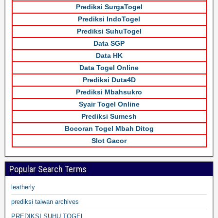
Prediksi SurgaTogel
Prediksi IndoTogel
Prediksi SuhuTogel
Data SGP
Data HK
Data Togel Online
Prediksi Duta4D
Prediksi Mbahsukro
Syair Togel Online
Prediksi Sumesh
Bocoran Togel Mbah Ditog
Slot Gacor
Popular Search Terms
leatherly
prediksi taiwan archives
PREDIKSI SUHU TOGEL