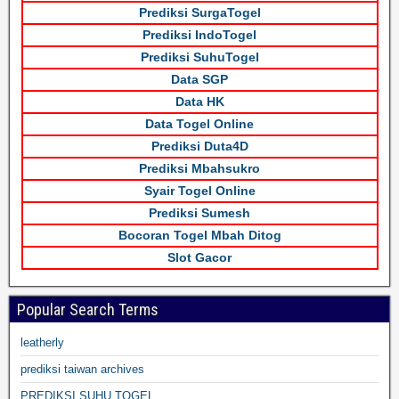
Prediksi SurgaTogel
Prediksi IndoTogel
Prediksi SuhuTogel
Data SGP
Data HK
Data Togel Online
Prediksi Duta4D
Prediksi Mbahsukro
Syair Togel Online
Prediksi Sumesh
Bocoran Togel Mbah Ditog
Slot Gacor
Popular Search Terms
leatherly
prediksi taiwan archives
PREDIKSI SUHU TOGEL