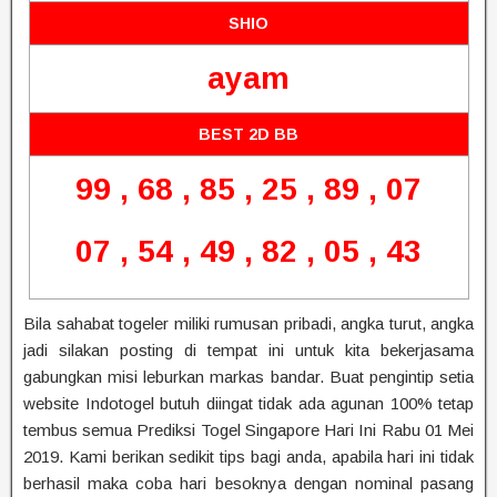
SHIO
ayam
BEST 2D BB
99 , 68 , 85 , 25 , 89 , 07
07 , 54 , 49 , 82 , 05 , 43
Bila sahabat togeler miliki rumusan pribadi, angka turut, angka
jadi silakan posting di tempat ini untuk kita bekerjasama
gabungkan misi leburkan markas bandar. Buat pengintip setia
website Indotogel butuh diingat tidak ada agunan 100% tetap
tembus semua Prediksi Togel Singapore Hari Ini Rabu 01 Mei
2019. Kami berikan sedikit tips bagi anda, apabila hari ini tidak
berhasil maka coba hari besoknya dengan nominal pasang