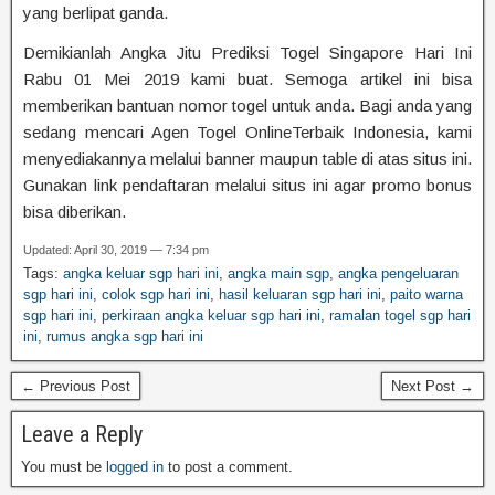
yang berlipat ganda.
Demikianlah Angka Jitu Prediksi Togel Singapore Hari Ini
Rabu 01 Mei 2019 kami buat. Semoga artikel ini bisa
memberikan bantuan nomor togel untuk anda. Bagi anda yang
sedang mencari Agen Togel OnlineTerbaik Indonesia, kami
menyediakannya melalui banner maupun table di atas situs ini.
Gunakan link pendaftaran melalui situs ini agar promo bonus
bisa diberikan.
Updated: April 30, 2019 — 7:34 pm
Tags:
angka keluar sgp hari ini
,
angka main sgp
,
angka pengeluaran
sgp hari ini
,
colok sgp hari ini
,
hasil keluaran sgp hari ini
,
paito warna
sgp hari ini
,
perkiraan angka keluar sgp hari ini
,
ramalan togel sgp hari
ini
,
rumus angka sgp hari ini
← Previous Post
Next Post →
Leave a Reply
You must be
logged in
to post a comment.