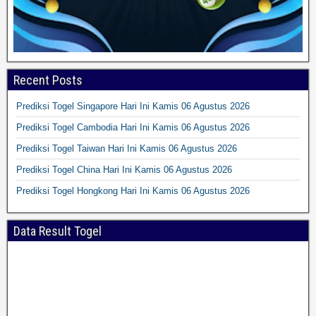
Recent Posts
Prediksi Togel Singapore Hari Ini Kamis 06 Agustus 2026
Prediksi Togel Cambodia Hari Ini Kamis 06 Agustus 2026
Prediksi Togel Taiwan Hari Ini Kamis 06 Agustus 2026
Prediksi Togel China Hari Ini Kamis 06 Agustus 2026
Prediksi Togel Hongkong Hari Ini Kamis 06 Agustus 2026
Data Result Togel