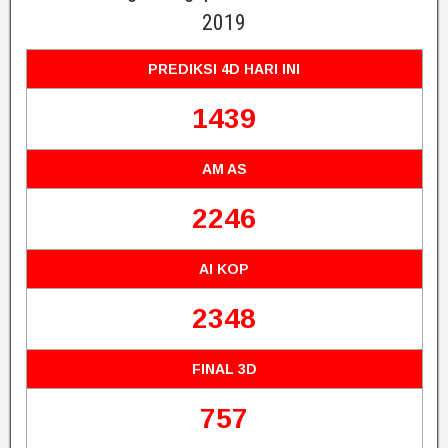
2019
PREDIKSI 4D HARI INI
1439
AM AS
2246
AI KOP
2348
FINAL 3D
757