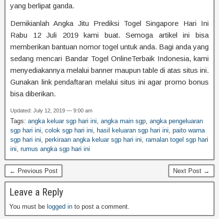
yang berlipat ganda.
Demikianlah Angka Jitu Prediksi Togel Singapore Hari Ini
Rabu 12 Juli 2019 kami buat. Semoga artikel ini bisa
memberikan bantuan nomor togel untuk anda. Bagi anda yang
sedang mencari Bandar Togel OnlineTerbaik Indonesia, kami
menyediakannya melalui banner maupun table di atas situs ini.
Gunakan link pendaftaran melalui situs ini agar promo bonus
bisa diberikan.
Updated: July 12, 2019 — 9:00 am
Tags:
angka keluar sgp hari ini
,
angka main sgp
,
angka pengeluaran
sgp hari ini
,
colok sgp hari ini
,
hasil keluaran sgp hari ini
,
paito warna
sgp hari ini
,
perkiraan angka keluar sgp hari ini
,
ramalan togel sgp hari
ini
,
rumus angka sgp hari ini
← Previous Post
Next Post →
Leave a Reply
You must be
logged in
to post a comment.