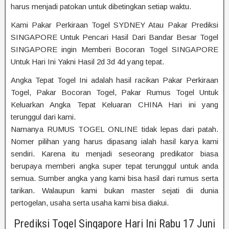
harus menjadi patokan untuk dibetingkan setiap waktu.
Kami Pakar Perkiraan Togel SYDNEY Atau Pakar Prediksi
SINGAPORE Untuk Pencari Hasil Dari Bandar Besar Togel
SINGAPORE ingin Memberi Bocoran Togel SINGAPORE
Untuk Hari Ini Yakni Hasil 2d 3d 4d yang tepat.
Angka Tepat Togel Ini adalah hasil racikan Pakar Perkiraan
Togel, Pakar Bocoran Togel, Pakar Rumus Togel Untuk
Keluarkan Angka Tepat Keluaran CHINA Hari ini yang
terunggul dari kami.
Namanya RUMUS TOGEL ONLINE tidak lepas dari patah.
Nomer pilihan yang harus dipasang ialah hasil karya kami
sendiri. Karena itu menjadi seseorang predikator biasa
berupaya memberi angka super tepat terunggul untuk anda
semua. Sumber angka yang kami bisa hasil dari rumus serta
tarikan. Walaupun kami bukan master sejati dii dunia
pertogelan, usaha serta usaha kami bisa diakui.
Prediksi Togel Singapore Hari Ini Rabu 17 Juni