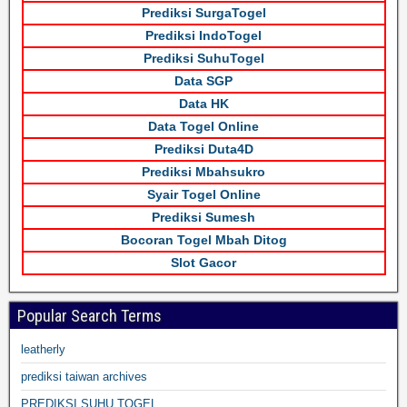
Prediksi SurgaTogel
Prediksi IndoTogel
Prediksi SuhuTogel
Data SGP
Data HK
Data Togel Online
Prediksi Duta4D
Prediksi Mbahsukro
Syair Togel Online
Prediksi Sumesh
Bocoran Togel Mbah Ditog
Slot Gacor
Popular Search Terms
leatherly
prediksi taiwan archives
PREDIKSI SUHU TOGEL