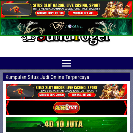
Prediksi Angka Jitu Togel Online Terbaik
Suhutogel adalah situs yang menyediakan beragam prediksi togel online
terjitu mulai dari togel hongkong, sidney, cambodia hingga singapore hari ini
Kumpulan Situs Judi Online Terpercaya