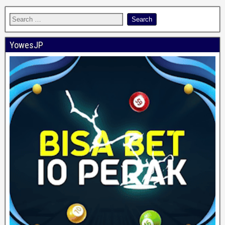
YowesJP