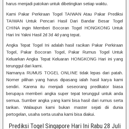
harus menjadi patokan untuk dibetingkan setiap waktu.
Kami Pakar Perkiraan Togel TAIWAN Atau Pakar Prediksi
TAIWAN Untuk Pencari Hasil Dari Bandar Besar Togel
CHINA ingin Memberi Bocoran Togel HONGKONG Untuk
Hari Ini Yakni Hasil 2d 3d 4d yang tepat.
Angka Tepat Togel Ini adalah hasil racikan Pakar Perkiraan
Togel, Pakar Bocoran Togel, Pakar Rumus Togel Untuk
Keluarkan Angka Tepat Keluaran HONGKONG Hari ini yang
terunggul dari kami.
Namanya RUMUS TOGEL ONLINE tidak lepas dari patah.
Nomer pilihan yang harus dipasang ialah hasil karya kami
sendiri. Karena itu menjadi seseorang predikator biasa
berupaya memberi angka super tepat terunggul untuk anda
semua. Sumber angka yang kami bisa hasil dari rumus serta
tarikan. Walaupun kami bukan master sejati dii dunia
pertogelan, usaha serta usaha kami bisa diakui.
Prediksi Togel Singapore Hari Ini Rabu 28 Juli