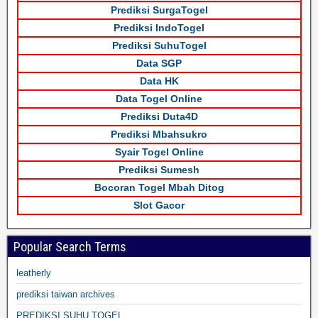
Prediksi SurgaTogel
Prediksi IndoTogel
Prediksi SuhuTogel
Data SGP
Data HK
Data Togel Online
Prediksi Duta4D
Prediksi Mbahsukro
Syair Togel Online
Prediksi Sumesh
Bocoran Togel Mbah Ditog
Slot Gacor
Popular Search Terms
leatherly
prediksi taiwan archives
PREDIKSI SUHU TOGEL