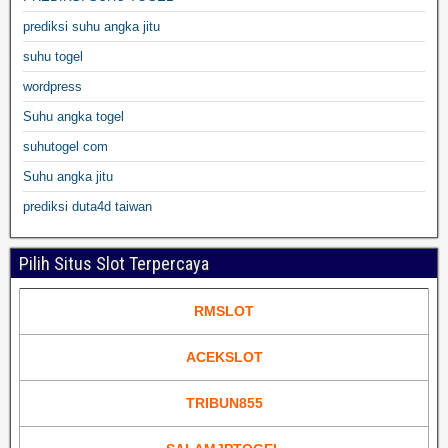
prediksi suhu angka jitu
suhu togel
wordpress
Suhu angka togel
suhutogel com
Suhu angka jitu
prediksi duta4d taiwan
Pilih Situs Slot Terpercaya
RMSLOT
ACEKSLOT
TRIBUN855