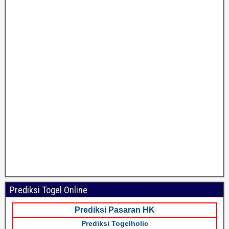
Prediksi Togel Online
Prediksi Pasaran HK
Prediksi Togelholic