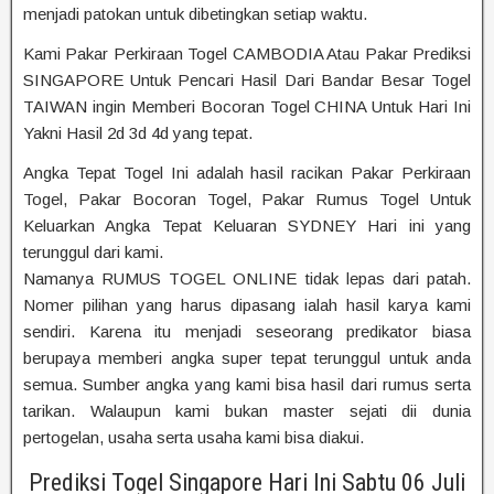
menjadi patokan untuk dibetingkan setiap waktu.
Kami Pakar Perkiraan Togel CAMBODIA Atau Pakar Prediksi
SINGAPORE Untuk Pencari Hasil Dari Bandar Besar Togel
TAIWAN ingin Memberi Bocoran Togel CHINA Untuk Hari Ini
Yakni Hasil 2d 3d 4d yang tepat.
Angka Tepat Togel Ini adalah hasil racikan Pakar Perkiraan
Togel, Pakar Bocoran Togel, Pakar Rumus Togel Untuk
Keluarkan Angka Tepat Keluaran SYDNEY Hari ini yang
terunggul dari kami.
Namanya RUMUS TOGEL ONLINE tidak lepas dari patah.
Nomer pilihan yang harus dipasang ialah hasil karya kami
sendiri. Karena itu menjadi seseorang predikator biasa
berupaya memberi angka super tepat terunggul untuk anda
semua. Sumber angka yang kami bisa hasil dari rumus serta
tarikan. Walaupun kami bukan master sejati dii dunia
pertogelan, usaha serta usaha kami bisa diakui.
Prediksi Togel Singapore Hari Ini Sabtu 06 Juli