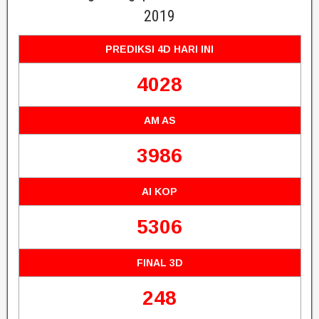
2019
PREDIKSI 4D HARI INI
4028
AM AS
3986
AI KOP
5306
FINAL 3D
248