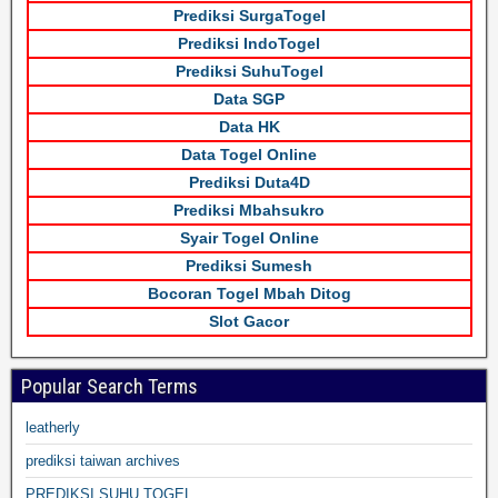
Prediksi SurgaTogel
Prediksi IndoTogel
Prediksi SuhuTogel
Data SGP
Data HK
Data Togel Online
Prediksi Duta4D
Prediksi Mbahsukro
Syair Togel Online
Prediksi Sumesh
Bocoran Togel Mbah Ditog
Slot Gacor
Popular Search Terms
leatherly
prediksi taiwan archives
PREDIKSI SUHU TOGEL