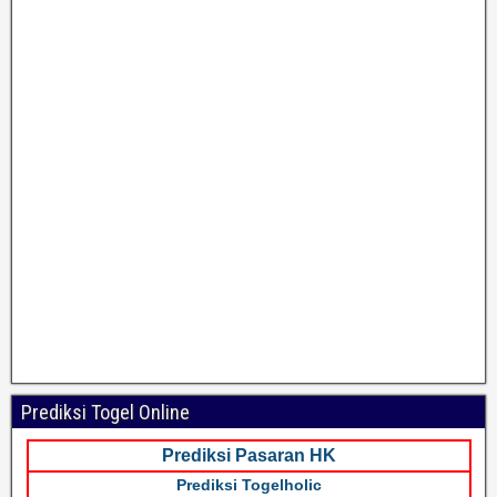
Prediksi Togel Online
Prediksi Pasaran HK
Prediksi Togelholic