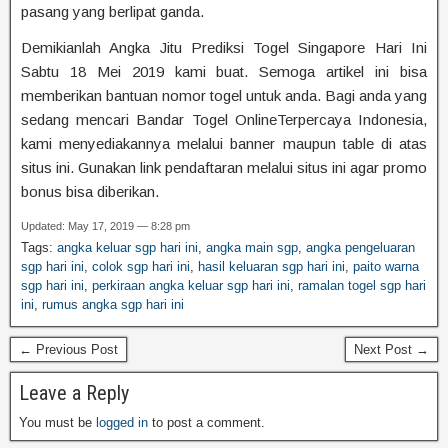
pasang yang berlipat ganda.
Demikianlah Angka Jitu Prediksi Togel Singapore Hari Ini
Sabtu 18 Mei 2019 kami buat. Semoga artikel ini bisa
memberikan bantuan nomor togel untuk anda. Bagi anda yang
sedang mencari Bandar Togel OnlineTerpercaya Indonesia,
kami menyediakannya melalui banner maupun table di atas
situs ini. Gunakan link pendaftaran melalui situs ini agar promo
bonus bisa diberikan.
Updated: May 17, 2019 — 8:28 pm
Tags:
angka keluar sgp hari ini
,
angka main sgp
,
angka pengeluaran
sgp hari ini
,
colok sgp hari ini
,
hasil keluaran sgp hari ini
,
paito warna
sgp hari ini
,
perkiraan angka keluar sgp hari ini
,
ramalan togel sgp hari
ini
,
rumus angka sgp hari ini
← Previous Post
Next Post →
Leave a Reply
You must be
logged in
to post a comment.