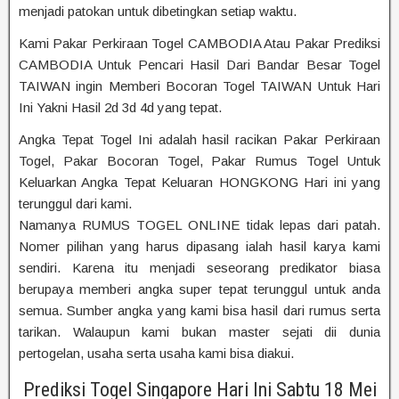
menjadi patokan untuk dibetingkan setiap waktu.
Kami Pakar Perkiraan Togel CAMBODIA Atau Pakar Prediksi
CAMBODIA Untuk Pencari Hasil Dari Bandar Besar Togel
TAIWAN ingin Memberi Bocoran Togel TAIWAN Untuk Hari
Ini Yakni Hasil 2d 3d 4d yang tepat.
Angka Tepat Togel Ini adalah hasil racikan Pakar Perkiraan
Togel, Pakar Bocoran Togel, Pakar Rumus Togel Untuk
Keluarkan Angka Tepat Keluaran HONGKONG Hari ini yang
terunggul dari kami.
Namanya RUMUS TOGEL ONLINE tidak lepas dari patah.
Nomer pilihan yang harus dipasang ialah hasil karya kami
sendiri. Karena itu menjadi seseorang predikator biasa
berupaya memberi angka super tepat terunggul untuk anda
semua. Sumber angka yang kami bisa hasil dari rumus serta
tarikan. Walaupun kami bukan master sejati dii dunia
pertogelan, usaha serta usaha kami bisa diakui.
Prediksi Togel Singapore Hari Ini Sabtu 18 Mei