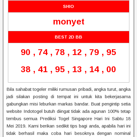
SHIO
monyet
BEST 2D BB
90 , 74 , 78 , 12 , 79 , 95
38 , 41 , 95 , 13 , 14 , 00
Bila sahabat togeler miliki rumusan pribadi, angka turut, angka
jadi silakan posting di tempat ini untuk kita bekerjasama
gabungkan misi leburkan markas bandar. Buat pengintip setia
website Indotogel butuh diingat tidak ada agunan 100% tetap
tembus semua Prediksi Togel Singapore Hari Ini Sabtu 18
Mei 2019. Kami berikan sedikit tips bagi anda, apabila hari ini
tidak berhasil maka coba hari besoknya dengan nominal