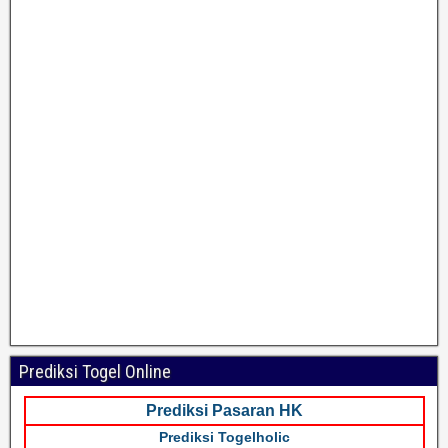
Prediksi Togel Online
Prediksi Pasaran HK
Prediksi Togelholic