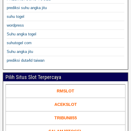
prediksi suhu angka jitu
suhu togel
wordpress
Suhu angka togel
suhutogel com
Suhu angka jitu
prediksi duta4d taiwan
Pilih Situs Slot Terpercaya
RMSLOT
ACEKSLOT
TRIBUN855