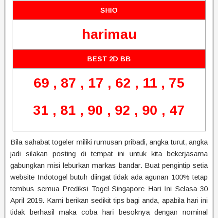
SHIO
harimau
BEST 2D BB
69 , 87 , 17 , 62 , 11 , 75
31 , 81 , 90 , 92 , 90 , 47
Bila sahabat togeler miliki rumusan pribadi, angka turut, angka
jadi silakan posting di tempat ini untuk kita bekerjasama
gabungkan misi leburkan markas bandar. Buat pengintip setia
website Indotogel butuh diingat tidak ada agunan 100% tetap
tembus semua Prediksi Togel Singapore Hari Ini Selasa 30
April 2019. Kami berikan sedikit tips bagi anda, apabila hari ini
tidak berhasil maka coba hari besoknya dengan nominal