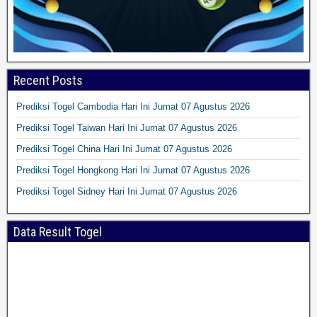
Recent Posts
Prediksi Togel Cambodia Hari Ini Jumat 07 Agustus 2026
Prediksi Togel Taiwan Hari Ini Jumat 07 Agustus 2026
Prediksi Togel China Hari Ini Jumat 07 Agustus 2026
Prediksi Togel Hongkong Hari Ini Jumat 07 Agustus 2026
Prediksi Togel Sidney Hari Ini Jumat 07 Agustus 2026
Data Result Togel