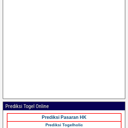
Prediksi Togel Online
Prediksi Pasaran HK
Prediksi Togelholic