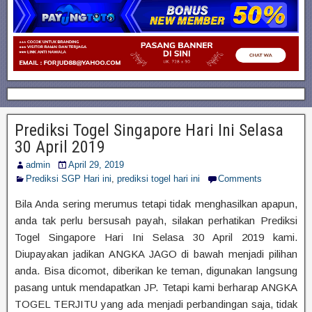
Prediksi Togel Singapore Hari Ini Selasa
30 April 2019
admin
April 29, 2019
Prediksi SGP Hari ini
,
prediksi togel hari ini
Comments
Bila Anda sering merumus tetapi tidak menghasilkan apapun,
anda tak perlu bersusah payah, silakan perhatikan Prediksi
Togel Singapore Hari Ini Selasa 30 April 2019 kami.
Diupayakan jadikan ANGKA JAGO di bawah menjadi pilihan
anda. Bisa dicomot, diberikan ke teman, digunakan langsung
pasang untuk mendapatkan JP. Tetapi kami berharap ANGKA
TOGEL TERJITU yang ada menjadi perbandingan saja, tidak