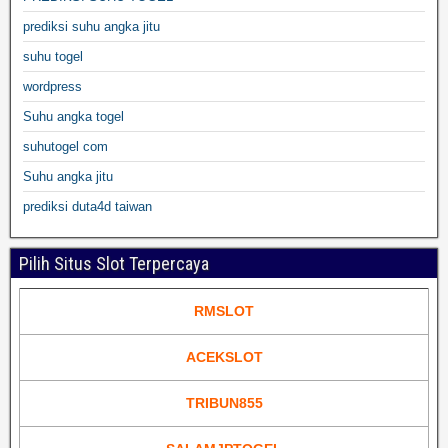
prediksi suhu angka jitu
suhu togel
wordpress
Suhu angka togel
suhutogel com
Suhu angka jitu
prediksi duta4d taiwan
Pilih Situs Slot Terpercaya
RMSLOT
ACEKSLOT
TRIBUN855