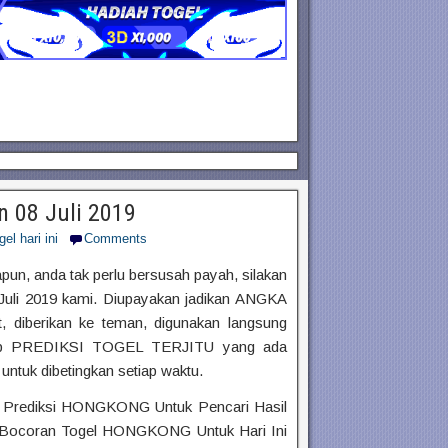
in 08 Juli 2019
gel hari ini
Comments
pun, anda tak perlu bersusah payah, silakan
8 Juli 2019 kami. Diupayakan jadikan ANGKA
, diberikan ke teman, digunakan langsung
arap PREDIKSI TOGEL TERJITU yang ada
untuk dibetingkan setiap waktu.
 Prediksi HONGKONG Untuk Pencari Hasil
Bocoran Togel HONGKONG Untuk Hari Ini