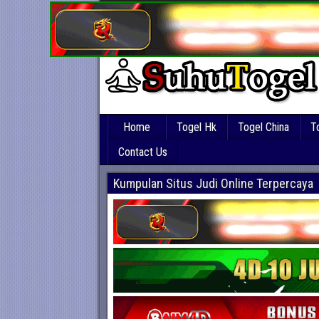
Prediksi Angka Jitu Togel Online Terba
Suhutogel adalah situs yang menyediakan beragam pred
Home
Togel Hk
Togel China
T
Contact Us
Kumpulan Situs Judi Online Terpercaya