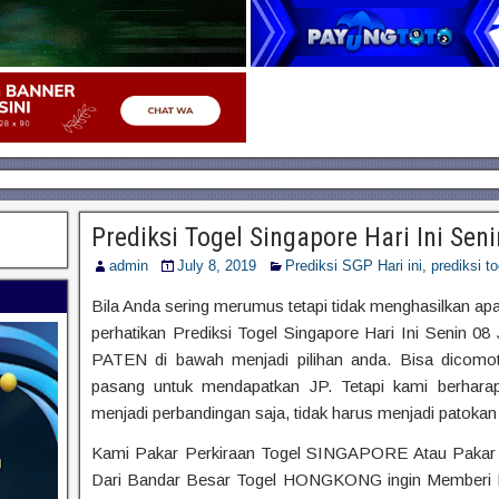
Prediksi Togel Singapore Hari Ini Sen
admin
July 8, 2019
Prediksi SGP Hari ini
,
prediksi to
Bila Anda sering merumus tetapi tidak menghasilkan apa
perhatikan Prediksi Togel Singapore Hari Ini Senin 0
PATEN di bawah menjadi pilihan anda. Bisa dicomot
pasang untuk mendapatkan JP. Tetapi kami berh
menjadi perbandingan saja, tidak harus menjadi patokan 
Kami Pakar Perkiraan Togel SINGAPORE Atau Pakar
Dari Bandar Besar Togel HONGKONG ingin Memberi 