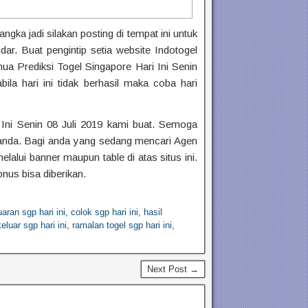
angka jadi silakan posting di tempat ini untuk
ar. Buat pengintip setia website Indotogel
ua Prediksi Togel Singapore Hari Ini Senin
bila hari ini tidak berhasil maka coba hari
 Ini Senin 08 Juli 2019 kami buat. Semoga
k anda. Bagi anda yang sedang mencari Agen
alui banner maupun table di atas situs ini.
onus bisa diberikan.
aran sgp hari ini
,
colok sgp hari ini
,
hasil
eluar sgp hari ini
,
ramalan togel sgp hari ini
,
Next Post →