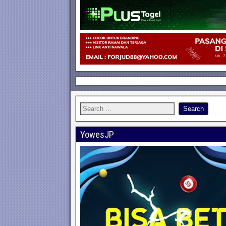
YowesJP