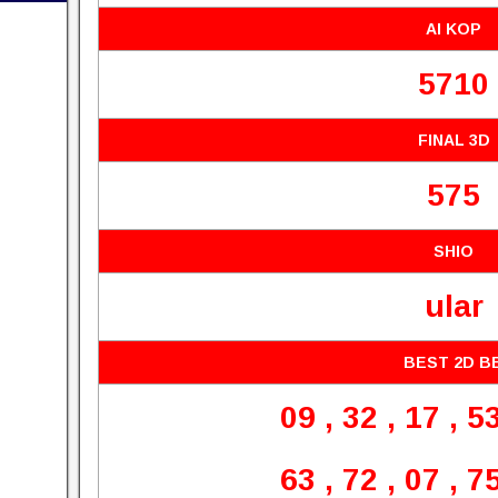
AI KOP
5710
FINAL 3D
575
SHIO
ular
BEST 2D B
09 , 32 , 17 , 5
63 , 72 , 07 , 7