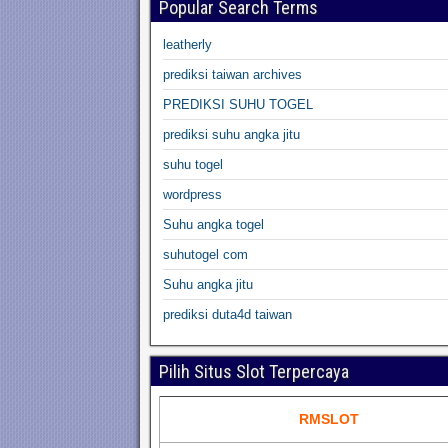
Popular Search Terms
leatherly
prediksi taiwan archives
PREDIKSI SUHU TOGEL
prediksi suhu angka jitu
suhu togel
wordpress
Suhu angka togel
suhutogel com
Suhu angka jitu
prediksi duta4d taiwan
Pilih Situs Slot Terpercaya
RMSLOT