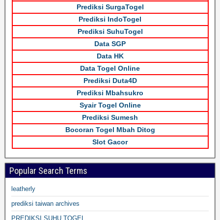
Prediksi SurgaTogel
Prediksi IndoTogel
Prediksi SuhuTogel
Data SGP
Data HK
Data Togel Online
Prediksi Duta4D
Prediksi Mbahsukro
Syair Togel Online
Prediksi Sumesh
Bocoran Togel Mbah Ditog
Slot Gacor
Popular Search Terms
leatherly
prediksi taiwan archives
PREDIKSI SUHU TOGEL