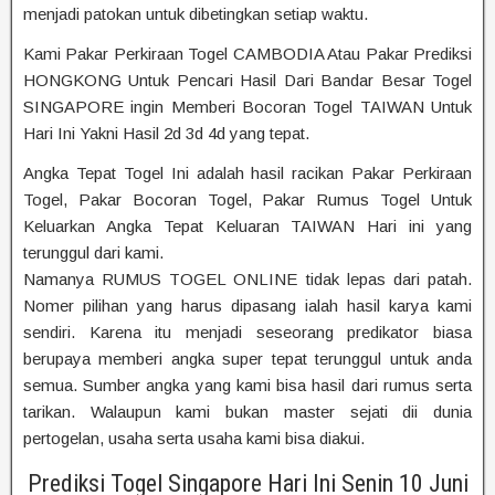
menjadi patokan untuk dibetingkan setiap waktu.
Kami Pakar Perkiraan Togel CAMBODIA Atau Pakar Prediksi
HONGKONG Untuk Pencari Hasil Dari Bandar Besar Togel
SINGAPORE ingin Memberi Bocoran Togel TAIWAN Untuk
Hari Ini Yakni Hasil 2d 3d 4d yang tepat.
Angka Tepat Togel Ini adalah hasil racikan Pakar Perkiraan
Togel, Pakar Bocoran Togel, Pakar Rumus Togel Untuk
Keluarkan Angka Tepat Keluaran TAIWAN Hari ini yang
terunggul dari kami.
Namanya RUMUS TOGEL ONLINE tidak lepas dari patah.
Nomer pilihan yang harus dipasang ialah hasil karya kami
sendiri. Karena itu menjadi seseorang predikator biasa
berupaya memberi angka super tepat terunggul untuk anda
semua. Sumber angka yang kami bisa hasil dari rumus serta
tarikan. Walaupun kami bukan master sejati dii dunia
pertogelan, usaha serta usaha kami bisa diakui.
Prediksi Togel Singapore Hari Ini Senin 10 Juni