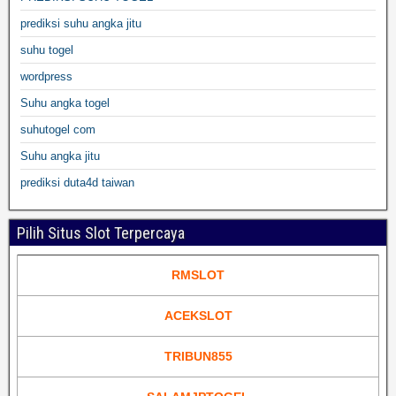
prediksi suhu angka jitu
suhu togel
wordpress
Suhu angka togel
suhutogel com
Suhu angka jitu
prediksi duta4d taiwan
Pilih Situs Slot Terpercaya
RMSLOT
ACEKSLOT
TRIBUN855