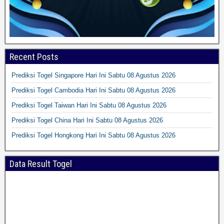
Recent Posts
Prediksi Togel Singapore Hari Ini Sabtu 08 Agustus 2026
Prediksi Togel Cambodia Hari Ini Sabtu 08 Agustus 2026
Prediksi Togel Taiwan Hari Ini Sabtu 08 Agustus 2026
Prediksi Togel China Hari Ini Sabtu 08 Agustus 2026
Prediksi Togel Hongkong Hari Ini Sabtu 08 Agustus 2026
Data Result Togel