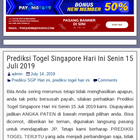
Prediksi Togel Singapore Hari Ini Senin 15
Juli 2019
admin
July 14, 2019
Prediksi SGP Hari ini
,
prediksi togel hari ini
Comments
Bila Anda sering merumus tetapi tidak menghasilkan apapun,
anda tak perlu bersusah payah, silakan perhatikan Prediksi
Togel Singapore Hari Ini Senin 15 Juli 2019 kami. Diupayakan
jadikan ANGKA PATEN di bawah menjadi pilihan anda. Bisa
dicomot, diberikan ke teman, digunakan langsung pasang
untuk mendapatkan JP. Tetapi kami berharap PREDIKSI
TOGEL TERJITU yang ada menjadi perbandingan saja, tidak