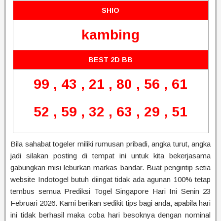
SHIO
kambing
BEST 2D BB
99 , 43 , 21 , 80 , 56 , 61
52 , 59 , 32 , 63 , 29 , 51
Bila sahabat togeler miliki rumusan pribadi, angka turut, angka
jadi silakan posting di tempat ini untuk kita bekerjasama
gabungkan misi leburkan markas bandar. Buat pengintip setia
website Indotogel butuh diingat tidak ada agunan 100% tetap
tembus semua Prediksi Togel Singapore Hari Ini Senin 23
Februari 2026. Kami berikan sedikit tips bagi anda, apabila hari
ini tidak berhasil maka coba hari besoknya dengan nominal