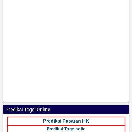
Prediksi Togel Online
Prediksi Pasaran HK
Prediksi Togelholic