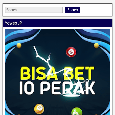
YowesJP