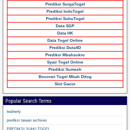
Prediksi SurgaTogel
Prediksi IndoTogel
Prediksi SuhuTogel
Data SGP
Data HK
Data Togel Online
Prediksi Duta4D
Prediksi Mbahsukro
Syair Togel Online
Prediksi Sumesh
Bocoran Togel Mbah Ditog
Slot Gacor
Popular Search Terms
leatherly
prediksi taiwan archives
PREDIKSI SUHU TOGEL