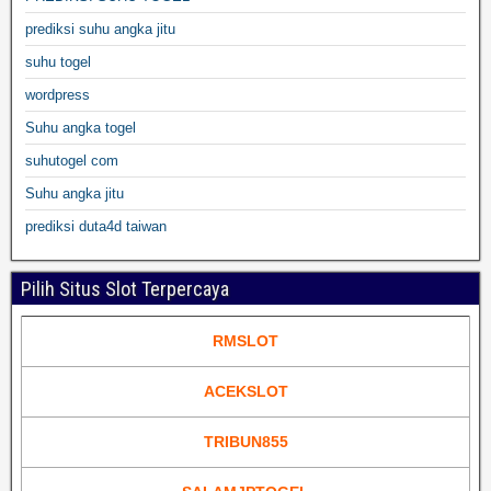
prediksi suhu angka jitu
suhu togel
wordpress
Suhu angka togel
suhutogel com
Suhu angka jitu
prediksi duta4d taiwan
Pilih Situs Slot Terpercaya
RMSLOT
ACEKSLOT
TRIBUN855