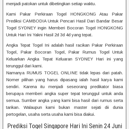
menjadi patokan untuk dibetingkan setiap waktu.
Kami Pakar Perkiraan Togel HONGKONG Atau Pakar
Prediksi CAMBODIA Untuk Pencari Hasil Dari Bandar Besar
Togel SYDNEY ingin Memberi Bocoran Togel HONGKONG
Untuk Hari Ini Yakni Hasil 2d 3d 4d yang tepat.
Angka Tepat Togel Ini adalah hasil racikan Pakar Perkiraan
Togel, Pakar Bocoran Togel, Pakar Rumus Togel Untuk
Keluarkan Angka Tepat Keluaran SYDNEY Hari ini yang
terunggul dari kami.
Namanya RUMUS TOGEL ONLINE tidak lepas dari patah.
Nomer pilihan yang harus dipasang ialah hasil karya kami
sendiri. Karena itu menjadi seseorang predikator biasa
berupaya memberi angka super tepat terunggul untuk anda
semua. Sumber angka yang kami bisa hasil dari rumus serta
tarikan. Walaupun kami bukan master sejati dii dunia
pertogelan, usaha serta usaha kami bisa diakui.
Prediksi Togel Singapore Hari Ini Senin 24 Juni