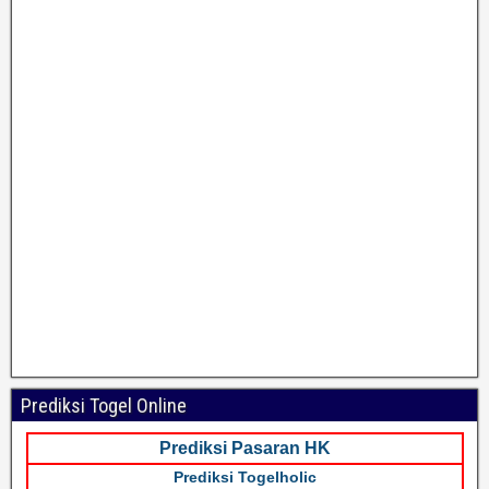
Prediksi Togel Online
Prediksi Pasaran HK
Prediksi Togelholic