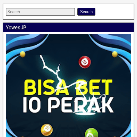
YowesJP