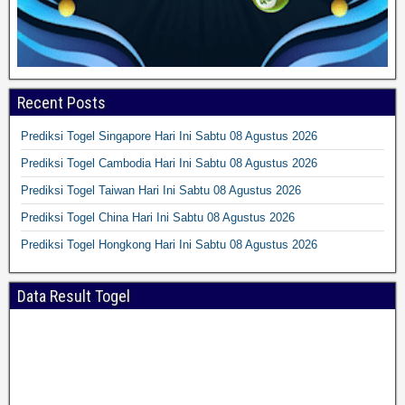
Recent Posts
Prediksi Togel Singapore Hari Ini Sabtu 08 Agustus 2026
Prediksi Togel Cambodia Hari Ini Sabtu 08 Agustus 2026
Prediksi Togel Taiwan Hari Ini Sabtu 08 Agustus 2026
Prediksi Togel China Hari Ini Sabtu 08 Agustus 2026
Prediksi Togel Hongkong Hari Ini Sabtu 08 Agustus 2026
Data Result Togel