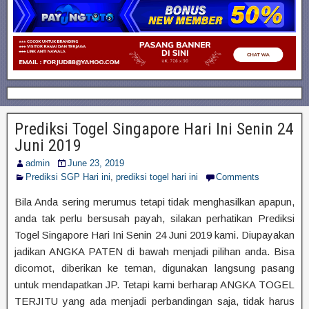
Prediksi Togel Singapore Hari Ini Senin 24
Juni 2019
admin
June 23, 2019
Prediksi SGP Hari ini
,
prediksi togel hari ini
Comments
Bila Anda sering merumus tetapi tidak menghasilkan apapun,
anda tak perlu bersusah payah, silakan perhatikan Prediksi
Togel Singapore Hari Ini Senin 24 Juni 2019 kami. Diupayakan
jadikan ANGKA PATEN di bawah menjadi pilihan anda. Bisa
dicomot, diberikan ke teman, digunakan langsung pasang
untuk mendapatkan JP. Tetapi kami berharap ANGKA TOGEL
TERJITU yang ada menjadi perbandingan saja, tidak harus