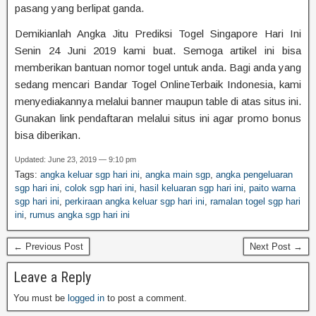
pasang yang berlipat ganda.
Demikianlah Angka Jitu Prediksi Togel Singapore Hari Ini
Senin 24 Juni 2019 kami buat. Semoga artikel ini bisa
memberikan bantuan nomor togel untuk anda. Bagi anda yang
sedang mencari Bandar Togel OnlineTerbaik Indonesia, kami
menyediakannya melalui banner maupun table di atas situs ini.
Gunakan link pendaftaran melalui situs ini agar promo bonus
bisa diberikan.
Updated: June 23, 2019 — 9:10 pm
Tags:
angka keluar sgp hari ini
,
angka main sgp
,
angka pengeluaran
sgp hari ini
,
colok sgp hari ini
,
hasil keluaran sgp hari ini
,
paito warna
sgp hari ini
,
perkiraan angka keluar sgp hari ini
,
ramalan togel sgp hari
ini
,
rumus angka sgp hari ini
← Previous Post
Next Post →
Leave a Reply
You must be
logged in
to post a comment.