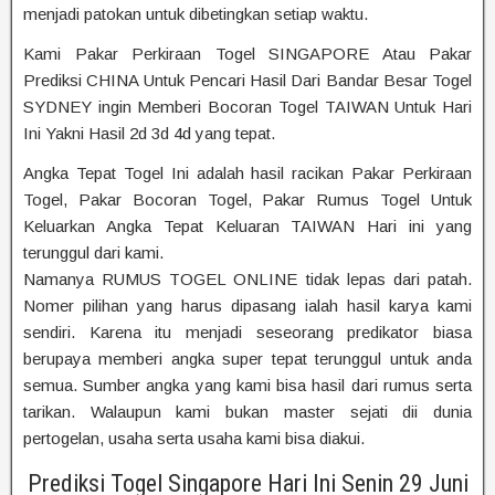
menjadi patokan untuk dibetingkan setiap waktu.
Kami Pakar Perkiraan Togel SINGAPORE Atau Pakar
Prediksi CHINA Untuk Pencari Hasil Dari Bandar Besar Togel
SYDNEY ingin Memberi Bocoran Togel TAIWAN Untuk Hari
Ini Yakni Hasil 2d 3d 4d yang tepat.
Angka Tepat Togel Ini adalah hasil racikan Pakar Perkiraan
Togel, Pakar Bocoran Togel, Pakar Rumus Togel Untuk
Keluarkan Angka Tepat Keluaran TAIWAN Hari ini yang
terunggul dari kami.
Namanya RUMUS TOGEL ONLINE tidak lepas dari patah.
Nomer pilihan yang harus dipasang ialah hasil karya kami
sendiri. Karena itu menjadi seseorang predikator biasa
berupaya memberi angka super tepat terunggul untuk anda
semua. Sumber angka yang kami bisa hasil dari rumus serta
tarikan. Walaupun kami bukan master sejati dii dunia
pertogelan, usaha serta usaha kami bisa diakui.
Prediksi Togel Singapore Hari Ini Senin 29 Juni