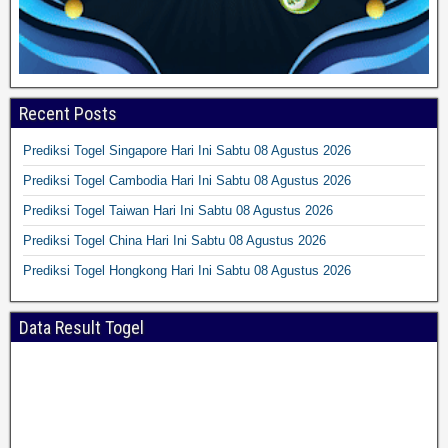
Recent Posts
Prediksi Togel Singapore Hari Ini Sabtu 08 Agustus 2026
Prediksi Togel Cambodia Hari Ini Sabtu 08 Agustus 2026
Prediksi Togel Taiwan Hari Ini Sabtu 08 Agustus 2026
Prediksi Togel China Hari Ini Sabtu 08 Agustus 2026
Prediksi Togel Hongkong Hari Ini Sabtu 08 Agustus 2026
Data Result Togel