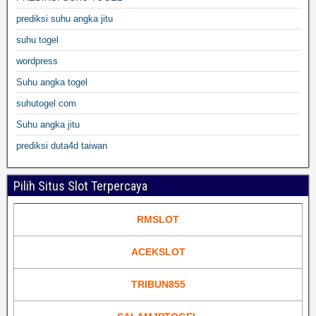
prediksi suhu angka jitu
suhu togel
wordpress
Suhu angka togel
suhutogel com
Suhu angka jitu
prediksi duta4d taiwan
Pilih Situs Slot Terpercaya
RMSLOT
ACEKSLOT
TRIBUN855