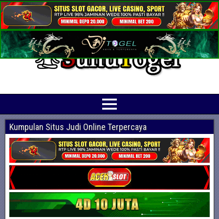
Prediksi Angka Jitu Togel Online Terbaik
Suhutogel adalah situs yang menyediakan beragam prediksi togel online
terjitu mulai dari togel hongkong, sidney, cambodia hingga singapore hari ini
Kumpulan Situs Judi Online Terpercaya