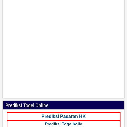
Prediksi Togel Online
Prediksi Pasaran HK
Prediksi Togelholic