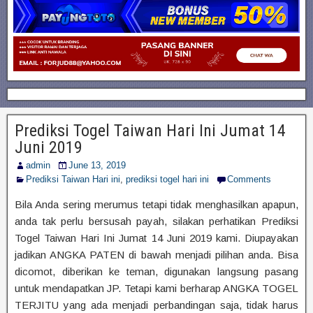
Prediksi Togel Taiwan Hari Ini Jumat 14
Juni 2019
admin
June 13, 2019
Prediksi Taiwan Hari ini
,
prediksi togel hari ini
Comments
Bila Anda sering merumus tetapi tidak menghasilkan apapun,
anda tak perlu bersusah payah, silakan perhatikan Prediksi
Togel Taiwan Hari Ini Jumat 14 Juni 2019 kami. Diupayakan
jadikan ANGKA PATEN di bawah menjadi pilihan anda. Bisa
dicomot, diberikan ke teman, digunakan langsung pasang
untuk mendapatkan JP. Tetapi kami berharap ANGKA TOGEL
TERJITU yang ada menjadi perbandingan saja, tidak harus