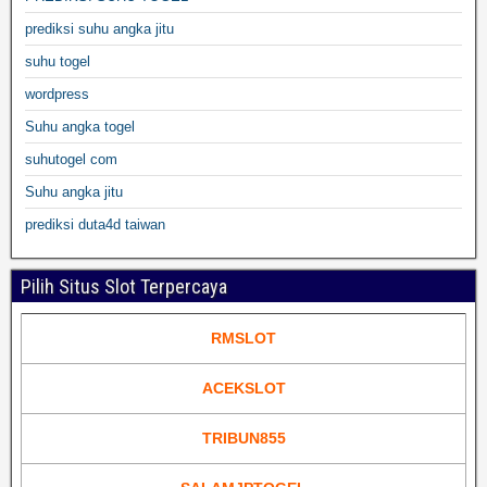
prediksi suhu angka jitu
suhu togel
wordpress
Suhu angka togel
suhutogel com
Suhu angka jitu
prediksi duta4d taiwan
Pilih Situs Slot Terpercaya
RMSLOT
ACEKSLOT
TRIBUN855