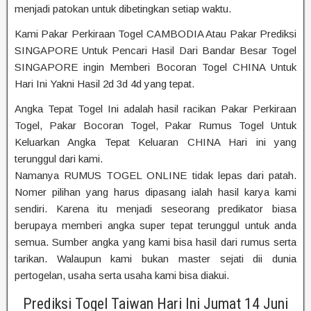
menjadi patokan untuk dibetingkan setiap waktu.
Kami Pakar Perkiraan Togel CAMBODIA Atau Pakar Prediksi
SINGAPORE Untuk Pencari Hasil Dari Bandar Besar Togel
SINGAPORE ingin Memberi Bocoran Togel CHINA Untuk
Hari Ini Yakni Hasil 2d 3d 4d yang tepat.
Angka Tepat Togel Ini adalah hasil racikan Pakar Perkiraan
Togel, Pakar Bocoran Togel, Pakar Rumus Togel Untuk
Keluarkan Angka Tepat Keluaran CHINA Hari ini yang
terunggul dari kami.
Namanya RUMUS TOGEL ONLINE tidak lepas dari patah.
Nomer pilihan yang harus dipasang ialah hasil karya kami
sendiri. Karena itu menjadi seseorang predikator biasa
berupaya memberi angka super tepat terunggul untuk anda
semua. Sumber angka yang kami bisa hasil dari rumus serta
tarikan. Walaupun kami bukan master sejati dii dunia
pertogelan, usaha serta usaha kami bisa diakui.
Prediksi Togel Taiwan Hari Ini Jumat 14 Juni