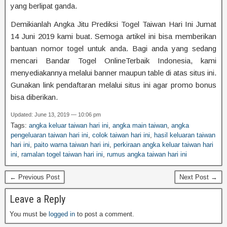
yang berlipat ganda.
Demikianlah Angka Jitu Prediksi Togel Taiwan Hari Ini Jumat
14 Juni 2019 kami buat. Semoga artikel ini bisa memberikan
bantuan nomor togel untuk anda. Bagi anda yang sedang
mencari Bandar Togel OnlineTerbaik Indonesia, kami
menyediakannya melalui banner maupun table di atas situs ini.
Gunakan link pendaftaran melalui situs ini agar promo bonus
bisa diberikan.
Updated: June 13, 2019 — 10:06 pm
Tags:
angka keluar taiwan hari ini
,
angka main taiwan
,
angka
pengeluaran taiwan hari ini
,
colok taiwan hari ini
,
hasil keluaran taiwan
hari ini
,
paito warna taiwan hari ini
,
perkiraan angka keluar taiwan hari
ini
,
ramalan togel taiwan hari ini
,
rumus angka taiwan hari ini
← Previous Post
Next Post →
Leave a Reply
You must be
logged in
to post a comment.