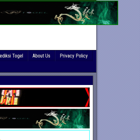
ingapore hari ini
ediksi Togel
About Us
Privacy Policy