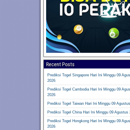
Recent Posts
Prediksi Togel Singapore Hari Ini Minggu 09 Agu
2026
Prediksi Togel Cambodia Hari Ini Minggu 09 Agu
2026
Prediksi Togel Taiwan Hari Ini Minggu 09 Agustu
Prediksi Togel China Hari Ini Minggu 09 Agustus
Prediksi Togel Hongkong Hari Ini Minggu 09 Agu
2026