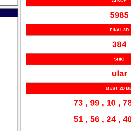
AI KOP
5985
FINAL 3D
384
SHIO
ular
BEST 2D B
73 , 99 , 10 , 7
51 , 56 , 24 , 4