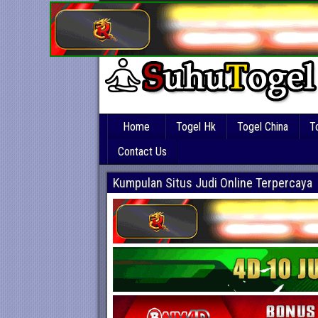
Prediksi Angka Jitu Togel Online Terba
Suhutogel adalah situs yang menyediakan beragam pred
Home
Togel Hk
Togel China
T
Contact Us
Kumpulan Situs Judi Online Terpercaya