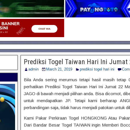
Prediksi Togel Taiwan Hari Ini Jumat
admin
March 21, 2019
prediksi togel hari ini
Com
Bila Anda sering merumus tetapi hasil masih tetap 0
perhatikan Prediksi Togel Taiwan Hari Ini Jumat 22 
JAGO di bawah menjadi pilihan anda. Bisa dicomot, dib
untuk mendapatkan JP. Tetapi kami berharap A
perbandingan saja, tidak harus menjadi patokan untuk di
Kami Pakar Perkiraan Togel HONGKONG Atau Pakar 
Dari Bandar Besar Togel TAIWAN ingin Memberi Boco