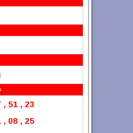
g
B
7 , 51 , 23
1 , 08 , 25