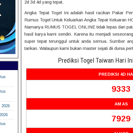
2d 3d 4d yang tepat.
Angka Tepat Togel Ini adalah hasil racikan Pakar Pe
Rumus Togel Untuk Keluarkan Angka Tepat Keluaran HO
Namanya RUMUS TOGEL ONLINE tidak lepas dari patah.
hasil karya kami sendiri. Karena itu menjadi seseora
super tepat terunggul untuk anda semua. Sumber ang
tarikan. Walaupun kami bukan master sejati dii dunia per
Prediksi Togel Taiwan Hari I
PREDIKSI 4D HAR
stus
9333
stus
AM AS
s 2026
 2026
7929
stus