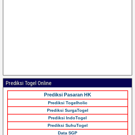
Prediksi Togel Online
Prediksi Pasaran HK
Prediksi Togelholic
Prediksi SurgaTogel
Prediksi IndoTogel
Prediksi SuhuTogel
Data SGP