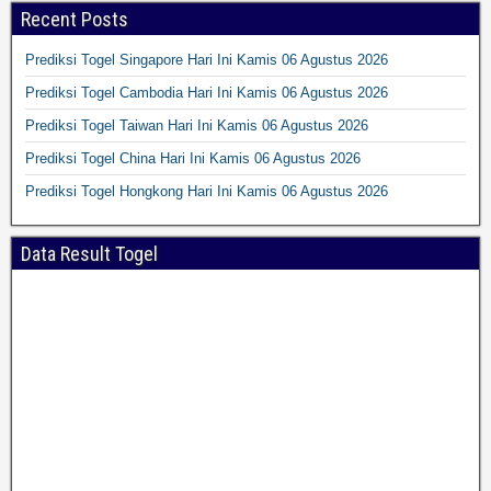
Recent Posts
Prediksi Togel Singapore Hari Ini Kamis 06 Agustus 2026
Prediksi Togel Cambodia Hari Ini Kamis 06 Agustus 2026
Prediksi Togel Taiwan Hari Ini Kamis 06 Agustus 2026
Prediksi Togel China Hari Ini Kamis 06 Agustus 2026
Prediksi Togel Hongkong Hari Ini Kamis 06 Agustus 2026
Data Result Togel