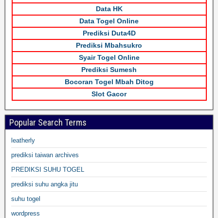
Data HK
Data Togel Online
Prediksi Duta4D
Prediksi Mbahsukro
Syair Togel Online
Prediksi Sumesh
Bocoran Togel Mbah Ditog
Slot Gacor
Popular Search Terms
leatherly
prediksi taiwan archives
PREDIKSI SUHU TOGEL
prediksi suhu angka jitu
suhu togel
wordpress