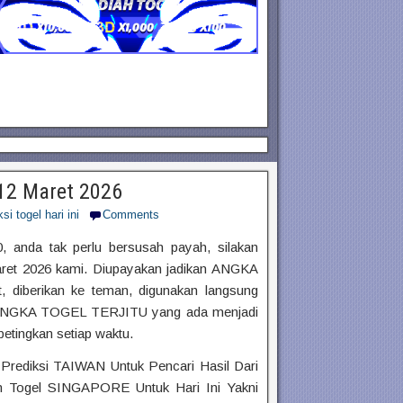
 12 Maret 2026
si togel hari ini
Comments
, anda tak perlu bersusah payah, silakan
Maret 2026 kami. Diupayakan jadikan ANGKA
, diberikan ke teman, digunakan langsung
p ANGKA TOGEL TERJITU yang ada menjadi
betingkan setiap waktu.
rediksi TAIWAN Untuk Pencari Hasil Dari
 Togel SINGAPORE Untuk Hari Ini Yakni