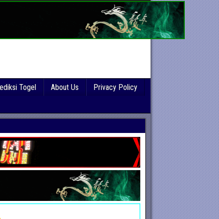
ingapore hari ini
ediksi Togel
About Us
Privacy Policy