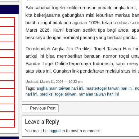
Bila sahabat togeler miliki rumusan pribadi, angka turut, 
kita bekerjasama gabungkan misi leburkan markas band
butuh diingat tidak ada agunan 100% tetap tembus sem
Maret 2026. Kami berikan sedikit tips bagi anda, apab
besoknya dengan nominal pasang yang berlipat ganda.
Demikianlah Angka Jitu Prediksi Togel Taiwan Hari I
artikel ini bisa memberikan bantuan nomor togel u
Bandar Togel OnlineTerpercaya Indonesia, kami menye
atas situs ini. Gunakan link pendaftaran melalui situs in
Updated: March 11, 2026 — 10:32 pm
Tags:
angka main taiwan hari ini
,
mastertogel taiwan hari ini
,
no
hari ini
,
prediksi togel taiwan
,
ramalan taiwan hari ini
← Previous Post
Leave a Reply
You must be
logged in
to post a comment.