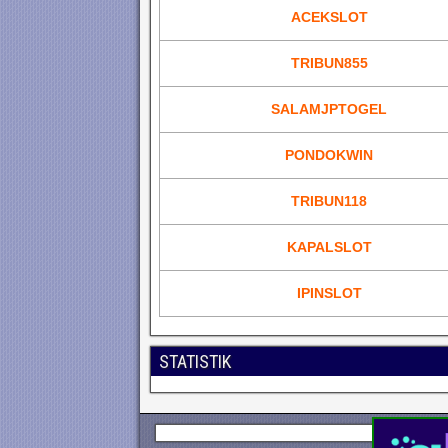
ACEKSLOT
TRIBUN855
SALAMJPTOGEL
PONDOKWIN
TRIBUN118
KAPALSLOT
IPINSLOT
STATISTIK