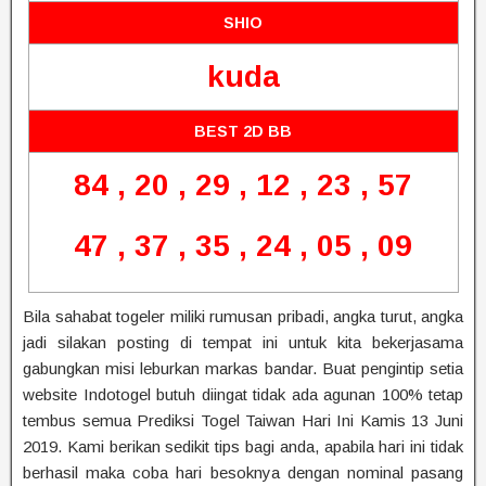
SHIO
kuda
BEST 2D BB
84 , 20 , 29 , 12 , 23 , 57
47 , 37 , 35 , 24 , 05 , 09
Bila sahabat togeler miliki rumusan pribadi, angka turut, angka
jadi silakan posting di tempat ini untuk kita bekerjasama
gabungkan misi leburkan markas bandar. Buat pengintip setia
website Indotogel butuh diingat tidak ada agunan 100% tetap
tembus semua Prediksi Togel Taiwan Hari Ini Kamis 13 Juni
2019. Kami berikan sedikit tips bagi anda, apabila hari ini tidak
berhasil maka coba hari besoknya dengan nominal pasang