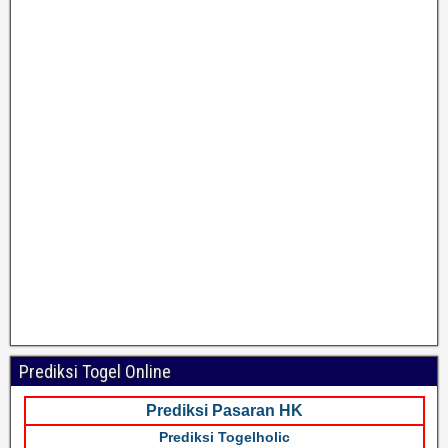
Prediksi Togel Online
Prediksi Pasaran HK
Prediksi Togelholic