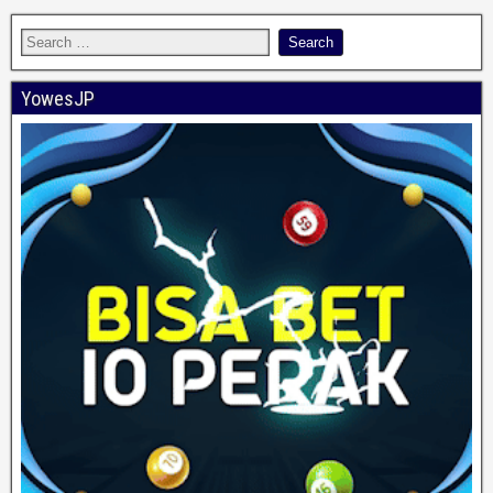
YowesJP