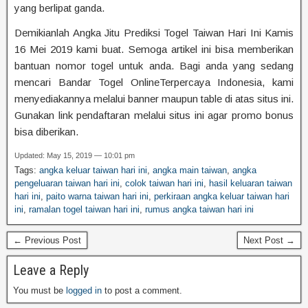
yang berlipat ganda.
Demikianlah Angka Jitu Prediksi Togel Taiwan Hari Ini Kamis
16 Mei 2019 kami buat. Semoga artikel ini bisa memberikan
bantuan nomor togel untuk anda. Bagi anda yang sedang
mencari Bandar Togel OnlineTerpercaya Indonesia, kami
menyediakannya melalui banner maupun table di atas situs ini.
Gunakan link pendaftaran melalui situs ini agar promo bonus
bisa diberikan.
Updated: May 15, 2019 — 10:01 pm
Tags:
angka keluar taiwan hari ini
,
angka main taiwan
,
angka
pengeluaran taiwan hari ini
,
colok taiwan hari ini
,
hasil keluaran taiwan
hari ini
,
paito warna taiwan hari ini
,
perkiraan angka keluar taiwan hari
ini
,
ramalan togel taiwan hari ini
,
rumus angka taiwan hari ini
← Previous Post
Next Post →
Leave a Reply
You must be
logged in
to post a comment.