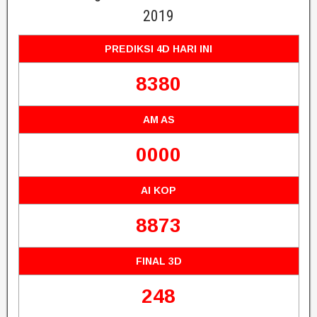
2019
PREDIKSI 4D HARI INI
8380
AM AS
0000
AI KOP
8873
FINAL 3D
248