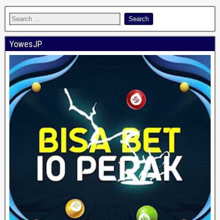
YowesJP