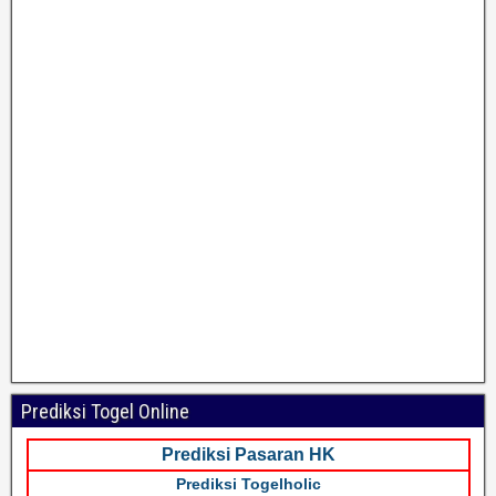
Prediksi Togel Online
Prediksi Pasaran HK
Prediksi Togelholic