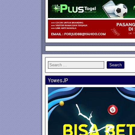
YowesJP