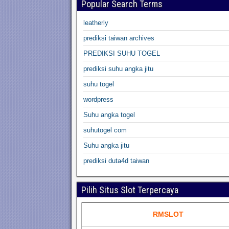
Popular Search Terms
leatherly
prediksi taiwan archives
PREDIKSI SUHU TOGEL
prediksi suhu angka jitu
suhu togel
wordpress
Suhu angka togel
suhutogel com
Suhu angka jitu
prediksi duta4d taiwan
Pilih Situs Slot Terpercaya
RMSLOT