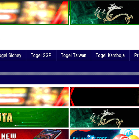
ik
iksi togel online terjitu mulai dari togel hongkong, sidney, cambodia hingga s
ogel Sidney
Togel SGP
Togel Taiwan
Togel Kamboja
Pr