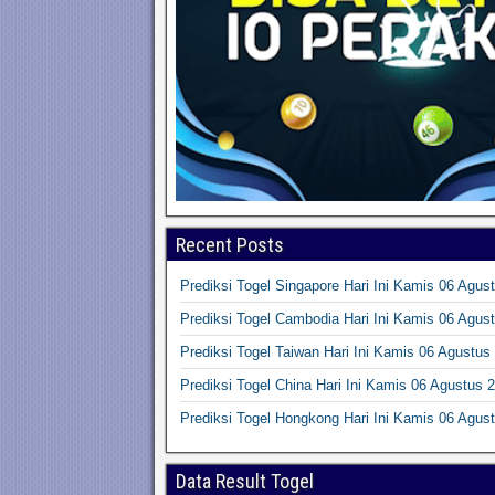
Recent Posts
Prediksi Togel Singapore Hari Ini Kamis 06 Agus
Prediksi Togel Cambodia Hari Ini Kamis 06 Agus
Prediksi Togel Taiwan Hari Ini Kamis 06 Agustus
Prediksi Togel China Hari Ini Kamis 06 Agustus 
Prediksi Togel Hongkong Hari Ini Kamis 06 Agus
Data Result Togel